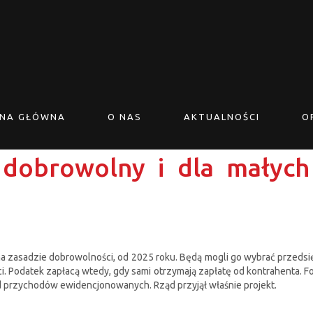
NA GŁÓWNA
O NAS
AKTUALNOŚCI
O
dobrowolny i dla małych 
 zasadzie dobrowolności, od 2025 roku. Będą mogli go wybrać przedsię
i. Podatek zapłacą wtedy, gdy sami otrzymają zapłatę od kontrahenta. F
od przychodów ewidencjonowanych. Rząd przyjął właśnie projekt.