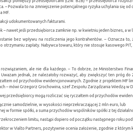
sakcji pomiędzy przedsiębiorcami (tzw. B2B) – przedsiębiorca rozpo
rca. – Pozwala to na zmniejszenie potencjalnego ryzyka uchylania się o
a MF.
sakcji udokumentowanych fakturami.
– nawet jeśli przedsiębiorca zamknie np. w kwietniu jeden biznes, a w l
tanie bez wpływu na rozliczenia jego kontrahentów. – Oznacza to, ż
 otrzymaniu zapłaty. Nabywca towaru, który nie stosuje kasowego PIT,
ozwiązaniem, ale nie dla każdego. – To dobrze, że Ministerstwo Fi
. Uważam jednak, że należałoby rozważyć, aby zwiększyć ten próg do 
czałtem od przychodów ewidencjonowanych. Zgodnie z projektem MF limi
ach – mówi Grzegorz Grochowina, szef Zespołu Zarządzania Wiedzą w 
łtowej przedsiębiorcy mogą rozliczać się ryczałtem od przychodów ewide
łącznie samodzielnie, w wysokości nieprzekraczającej 2 mln euro, lub
ej w formie spółki, a suma przychodów wspólników spółki z tej działalno
 przekroczeniem limitu, nastąpi dopiero od początku następnego roku p
ktor w Vialto Partners, pozytywnie ocenia założenie, zgodnie z którym