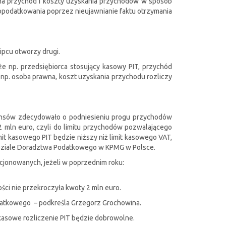
zna przychód i koszty uzyskania przychodów w sposób
d opodatkowania poprzez nieujawnianie faktu otrzymania
ipcu otworzy drugi.
e np. przedsiębiorca stosujący kasowy PIT, przychód
 np. osoba prawna, koszt uzyskania przychodu rozliczy
nansów zdecydowało o podniesieniu progu przychodów
2 mln euro, czyli do limitu przychodów pozwalającego
t kasowego PIT będzie niższy niż limit kasowego VAT,
Dziale Doradztwa Podatkowego w KPMG w Polsce.
ncjonowanych, jeżeli w poprzednim roku:
ści nie przekroczyła kwoty 2 mln euro.
odatkowego – podkreśla Grzegorz Grochowina.
 kasowe rozliczenie PIT będzie dobrowolne.