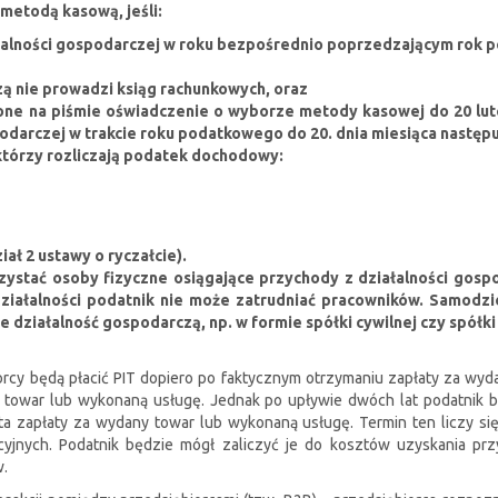
metodą kasową, jeśli:
łalności gospodarczej w roku bezpośrednio poprzedzającym rok p
ą nie prowadzi ksiąg rachunkowych, oraz
one na piśmie oświadczenie o wyborze metody kasowej do 20 lu
arczej w trakcie roku podatkowego do 20. dnia miesiąca następuj
którzy rozliczają podatek dochodowy:
ł 2 ustawy o ryczałcie).
ystać osoby fizyczne osiągające przychody z działalności gos
działalności podatnik nie może zatrudniać pracowników. Samodz
działalność gospodarczą, np. w formie spółki cywilnej czy spółki 
orcy będą płacić PIT dopiero po faktycznym otrzymaniu zapłaty za wy
 towar lub wykonaną usługę. Jednak po upływie dwóch lat podatnik b
ta zapłaty za wydany towar lub wykonaną usługę. Termin ten liczy się
jnych. Podatnik będzie mógł zaliczyć je do kosztów uzyskania przyc
w.