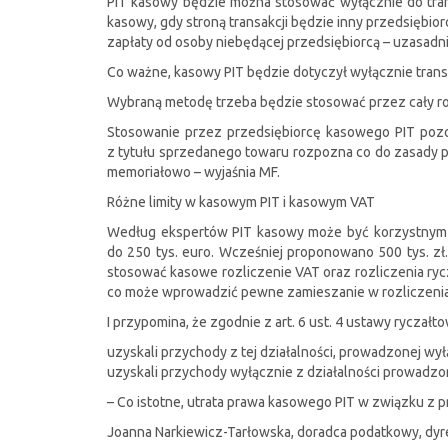
PIT kasowy będzie można stosować wyłącznie do tran
kasowy, gdy stroną transakcji będzie inny przedsiębio
zapłaty od osoby niebędącej przedsiębiorcą – uzasadni
Co ważne, kasowy PIT będzie dotyczył wyłącznie tran
Wybraną metodę trzeba będzie stosować przez cały rok 
Stosowanie przez przedsiębiorcę kasowego PIT pozos
z tytułu sprzedanego towaru rozpozna co do zasady po
memoriałowo – wyjaśnia MF.
Różne limity w kasowym PIT i kasowym VAT
Według ekspertów PIT kasowy może być korzystnym r
do 250 tys. euro. Wcześniej proponowano 500 tys. zł
stosować kasowe rozliczenie VAT oraz rozliczenia ry
co może wprowadzić pewne zamieszanie w rozliczeni
I przypomina, że zgodnie z art. 6 ust. 4 ustawy rycza
uzyskali przychody z tej działalności, prowadzonej wy
uzyskali przychody wyłącznie z działalności prowadzon
– Co istotne, utrata prawa kasowego PIT w związku z
Joanna Narkiewicz-Tarłowska, doradca podatkowy, dyre