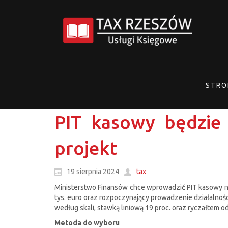
STRO
PIT kasowy będzie 
projekt
19 sierpnia 2024
tax
Ministerstwo Finansów chce wprowadzić PIT kasowy na
tys. euro oraz rozpoczynający prowadzenie działalnośc
według skali, stawką liniową 19 proc. oraz ryczałtem 
Metoda do wyboru