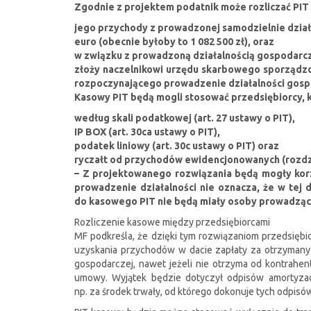
Zgodnie z projektem podatnik może rozliczać PIT 
jego przychody z prowadzonej samodzielnie dzia
euro (obecnie byłoby to 1 082 500 zł), oraz
w związku z prowadzoną działalnością gospodarcz
złoży naczelnikowi urzędu skarbowego sporządz
rozpoczynającego prowadzenie działalności gospod
Kasowy PIT będą mogli stosować przedsiębiorcy, 
według skali podatkowej (art. 27 ustawy o PIT),
IP BOX (art. 30ca ustawy o PIT),
podatek liniowy (art. 30c ustawy o PIT) oraz
ryczałt od przychodów ewidencjonowanych (rozdzia
– Z projektowanego rozwiązania będą mogły korz
prowadzenie działalności nie oznacza, że w tej 
do kasowego PIT nie będą miały osoby prowadzące 
Rozliczenie kasowe między przedsiębiorcami
MF podkreśla, że dzięki tym rozwiązaniom przedsiębi
uzyskania przychodów w dacie zapłaty za otrzymany
gospodarczej, nawet jeżeli nie otrzyma od kontrahen
umowy. Wyjątek będzie dotyczył odpisów amortyzacy
np. za środek trwały, od którego dokonuje tych odpisó