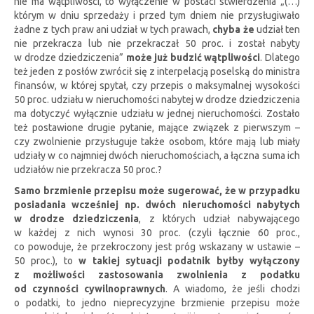
nie ma wątpliwości, to wyłączenie w postaci stwierdzenia „(…)
którym w dniu sprzedaży i przed tym dniem nie przysługiwało
żadne z tych praw ani udział w tych prawach,
chyba że
udział ten
nie przekracza lub nie przekraczał 50 proc. i został nabyty
w drodze dziedziczenia”
może już budzić wątpliwości
. Dlatego
też jeden z posłów zwrócił się z interpelacją poselską do ministra
finansów, w której spytał, czy przepis o maksymalnej wysokości
50 proc. udziału w nieruchomości nabytej w drodze dziedziczenia
ma dotyczyć wyłącznie udziału w jednej nieruchomości. Zostało
też postawione drugie pytanie, mające związek z pierwszym –
czy zwolnienie przysługuje także osobom, które mają lub miały
udziały w co najmniej dwóch nieruchomościach, a łączna suma ich
udziałów nie przekracza 50 proc.?
Samo brzmienie przepisu może sugerować, że w przypadku
posiadania wcześniej np. dwóch nieruchomości nabytych
w drodze dziedziczenia
, z których udział nabywającego
w każdej z nich wynosi 30 proc. (czyli łącznie 60 proc.,
co powoduje, że przekroczony jest próg wskazany w ustawie –
50 proc.), to
w takiej sytuacji podatnik byłby wyłączony
z możliwości zastosowania zwolnienia z podatku
od czynności cywilnoprawnych
. A wiadomo, że jeśli chodzi
o podatki, to jedno nieprecyzyjne brzmienie przepisu może