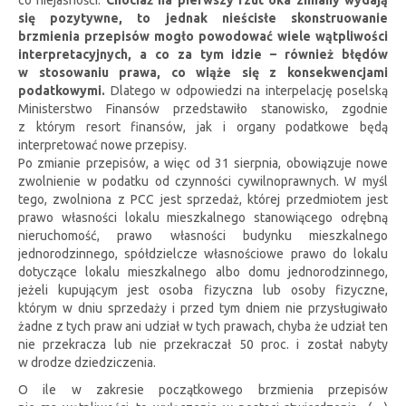
się pozytywne, to jednak nieścisłe skonstruowanie
brzmienia przepisów mogło powodować wiele wątpliwości
interpretacyjnych, a co za tym idzie – również błędów
w stosowaniu prawa, co wiąże się z konsekwencjami
podatkowymi.
Dlatego w odpowiedzi na interpelację poselską
Ministerstwo Finansów przedstawiło stanowisko, zgodnie
z którym resort finansów, jak i organy podatkowe będą
interpretować nowe przepisy.
Po zmianie przepisów, a więc od 31 sierpnia, obowiązuje nowe
zwolnienie w podatku od czynności cywilnoprawnych. W myśl
tego, zwolniona z PCC jest sprzedaż, której przedmiotem jest
prawo własności lokalu mieszkalnego stanowiącego odrębną
nieruchomość, prawo własności budynku mieszkalnego
jednorodzinnego, spółdzielcze własnościowe prawo do lokalu
dotyczące lokalu mieszkalnego albo domu jednorodzinnego,
jeżeli kupującym jest osoba fizyczna lub osoby fizyczne,
którym w dniu sprzedaży i przed tym dniem nie przysługiwało
żadne z tych praw ani udział w tych prawach, chyba że udział ten
nie przekracza lub nie przekraczał 50 proc. i został nabyty
w drodze dziedziczenia.
O ile w zakresie początkowego brzmienia przepisów