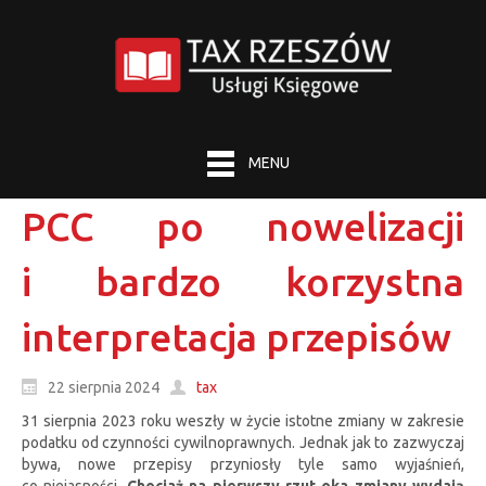
MENU
PCC po nowelizacji
i bardzo korzystna
interpretacja przepisów
22 sierpnia 2024
tax
31 sierpnia 2023 roku weszły w życie istotne zmiany w zakresie
podatku od czynności cywilnoprawnych. Jednak jak to zazwyczaj
bywa, nowe przepisy przyniosły tyle samo wyjaśnień,
co niejasności.
Chociaż na pierwszy rzut oka zmiany wydają