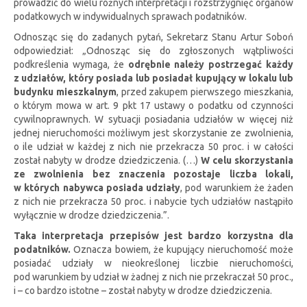
prowadzić do wielu różnych interpretacji i rozstrzygnięć organów
podatkowych w indywidualnych sprawach podatników.
Odnosząc się do zadanych pytań, Sekretarz Stanu Artur Soboń
odpowiedział: „Odnosząc się do zgłoszonych wątpliwości
podkreślenia wymaga, że
odrębnie należy postrzegać każdy
z udziałów, który posiada lub posiadał kupujący w lokalu lub
budynku mieszkalnym
, przed zakupem pierwszego mieszkania,
o którym mowa w art. 9 pkt 17 ustawy o podatku od czynności
cywilnoprawnych. W sytuacji posiadania udziałów w więcej niż
jednej nieruchomości możliwym jest skorzystanie ze zwolnienia,
o ile udział w każdej z nich nie przekracza 50 proc. i w całości
został nabyty w drodze dziedziczenia. (…)
W celu skorzystania
ze zwolnienia bez znaczenia pozostaje liczba lokali,
w których nabywca posiada udziały
, pod warunkiem że żaden
z nich nie przekracza 50 proc. i nabycie tych udziałów nastąpiło
wyłącznie w drodze dziedziczenia.”.
Taka interpretacja przepisów jest bardzo korzystna dla
podatników.
Oznacza bowiem, że kupujący nieruchomość może
posiadać udziały w nieokreślonej liczbie nieruchomości,
pod warunkiem by udział w żadnej z nich nie przekraczał 50 proc.,
i – co bardzo istotne – został nabyty w drodze dziedziczenia.