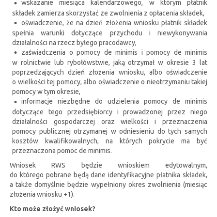
wskazanie miesiąca kalendarzowego, w którym płatnik
składek zamierza skorzystać ze zwolnienia z opłacenia składek,
oświadczenie, że na dzień złożenia wniosku płatnik składek
spełnia warunki dotyczące przychodu i niewykonywania
działalności na rzecz byłego pracodawcy,
zaświadczenia o pomocy de minimis i pomocy de minimis
w rolnictwie lub rybołówstwie, jaką otrzymał w okresie 3 lat
poprzedzających dzień złożenia wniosku, albo oświadczenie
o wielkości tej pomocy, albo oświadczenie o nieotrzymaniu takiej
pomocy w tym okresie,
informacje niezbędne do udzielenia pomocy de minimis
dotyczące tego przedsiębiorcy i prowadzonej przez niego
działalności gospodarczej oraz wielkości i przeznaczenia
pomocy publicznej otrzymanej w odniesieniu do tych samych
kosztów kwalifikowalnych, na których pokrycie ma być
przeznaczona pomoc de minimis.
Wniosek RWS będzie wnioskiem edytowalnym,
do którego pobrane będą dane identyfikacyjne płatnika składek,
a także domyślnie będzie wypełniony okres zwolnienia (miesiąc
złożenia wniosku +1).
Kto może złożyć wniosek?