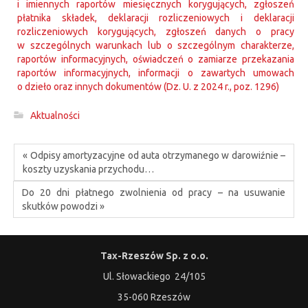
i imiennych raportów miesięcznych korygujących, zgłoszeń
płatnika składek, deklaracji rozliczeniowych i deklaracji
rozliczeniowych korygujących, zgłoszeń danych o pracy
w szczególnych warunkach lub o szczególnym charakterze,
raportów informacyjnych, oświadczeń o zamiarze przekazania
raportów informacyjnych, informacji o zawartych umowach
o dzieło oraz innych dokumentów (Dz. U. z 2024 r., poz. 1296)
Aktualności
« Odpisy amortyzacyjne od auta otrzymanego w darowiźnie –
koszty uzyskania przychodu…
Do 20 dni płatnego zwolnienia od pracy – na usuwanie
skutków powodzi »
Tax-Rzeszów Sp. z o.o.
Ul. Słowackiego 24/105
35-060 Rzeszów