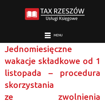
MENU
Jednomiesięczne
wakacje składkowe od 1
listopada – procedura
skorzystania
ze zwolnienia