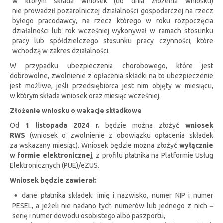
w którym składa wniosek (do dnia złożenia wniosku)
nie prowadził pozarolniczej działalności gospodarczej na rzecz
byłego pracodawcy, na rzecz którego w roku rozpoczęcia
działalności lub rok wcześniej wykonywał w ramach stosunku
pracy lub spółdzielczego stosunku pracy czynności, które
wchodzą w zakres działalności.
W przypadku ubezpieczenia chorobowego, które jest
dobrowolne, zwolnienie z opłacenia składki na to ubezpieczenie
jest możliwe, jeśli przedsiębiorca jest nim objęty w miesiącu,
w którym składa wniosek oraz miesiąc wcześniej.
Złożenie wniosku o wakacje składkowe
Od
1 listopada 2024 r.
będzie można złożyć
wniosek
RWS
(wniosek o zwolnienie z obowiązku opłacenia składek
za wskazany miesiąc). Wniosek będzie można złożyć
wyłącznie
w formie elektronicznej
, z profilu płatnika na Platformie Usług
Elektronicznych (PUE)/eZUS.
Wniosek będzie zawierał:
dane płatnika składek: imię i nazwisko, numer NIP i numer
PESEL, a jeżeli nie nadano tych numerów lub jednego z nich ‒
serię i numer dowodu osobistego albo paszportu,