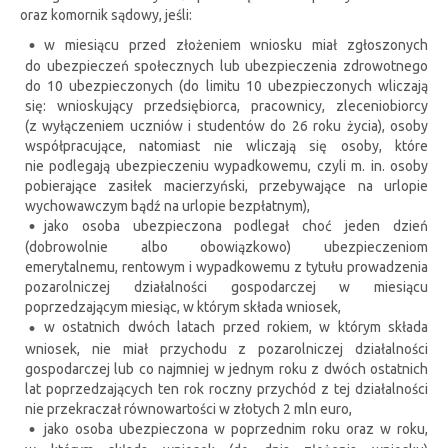
oraz komornik sądowy, jeśli:
w miesiącu przed złożeniem wniosku miał zgłoszonych
do ubezpieczeń społecznych lub ubezpieczenia zdrowotnego
do 10 ubezpieczonych (do limitu 10 ubezpieczonych wliczają
się: wnioskujący przedsiębiorca, pracownicy, zleceniobiorcy
(z wyłączeniem uczniów i studentów do 26 roku życia), osoby
współpracujące, natomiast nie wliczają się osoby, które
nie podlegają ubezpieczeniu wypadkowemu, czyli m. in. osoby
pobierające zasiłek macierzyński, przebywające na urlopie
wychowawczym bądź na urlopie bezpłatnym),
jako osoba ubezpieczona podlegał choć jeden dzień
(dobrowolnie albo obowiązkowo) ubezpieczeniom
emerytalnemu, rentowym i wypadkowemu z tytułu prowadzenia
pozarolniczej działalności gospodarczej w miesiącu
poprzedzającym miesiąc, w którym składa wniosek,
w ostatnich dwóch latach przed rokiem, w którym składa
wniosek, nie miał przychodu z pozarolniczej działalności
gospodarczej lub co najmniej w jednym roku z dwóch ostatnich
lat poprzedzających ten rok roczny przychód z tej działalności
nie przekraczał równowartości w złotych 2 mln euro,
jako osoba ubezpieczona w poprzednim roku oraz w roku,