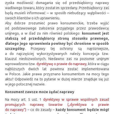
zyska możliwość domagania się od przedsiębiorcy naprawy
wadliwego towaru, który został im sprzedany. Przedsiębiorcy zaś
będą musieli informować – w sposób niebudzący wątpliwości –
swoich klientów o ich uprawnieniu.
Aby dobrze zrozumieć prawo konsumenckie, trzeba wyjść
od podstawowego założenia przyjętego przez prawodawcę
unijnego, a w ślad za nim również polskiego:
konsument jest
słabszą od przedsiębiorcy stroną stosunku prawnego,
dlatego jego uprawnienia powinny być chronione w sposób
szczególny
. Przejawy tej ochrony są najróżniejsze,
a do najczęściej wykorzystywanych należy koncepcja tzw.
klauzul niedozwolonych. Niedawno zaś na poziomie unijnym
wprowadzono tzw.
dyrektywę o prawie do naprawy
, która w ciągu
najbliższych dwóch lat powinna zostać implementowana
w Polsce. Jakie prawa przyznano konsumentom na mocy tego
aktu? Odpowiedź na to pytanie w dużej mierze znajduje się już
w jego potocznej nazwie.
Konsument zawsze może żądać naprawy
Na mocy art. 5 ust. 1
dyrektywy w sprawie wspólnych zasad
promujących naprawę towarów („dyrektywa o prawie
do naprawy”)
– co do zasady –
każdy konsument będzie mógł