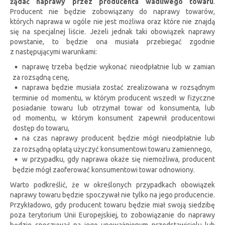
żądać naprawy przez producenta wadliwego towaru
.
Producent nie będzie zobowiązany do naprawy towarów,
których naprawa w ogóle nie jest możliwa oraz które nie znajdą
się na specjalnej liście. Jeżeli jednak taki obowiązek naprawy
powstanie, to będzie ona musiała przebiegać zgodnie
z następującymi warunkami:
naprawę trzeba będzie wykonać nieodpłatnie lub w zamian
za rozsądną cenę,
naprawa będzie musiała zostać zrealizowana w rozsądnym
terminie od momentu, w którym producent wszedł w fizyczne
posiadanie towaru lub otrzymał towar od konsumenta, lub
od momentu, w którym konsument zapewnił producentowi
dostęp do towaru,
na czas naprawy producent będzie mógł nieodpłatnie lub
za rozsądną opłatą użyczyć konsumentowi towaru zamiennego,
w przypadku, gdy naprawa okaże się niemożliwa, producent
będzie mógł zaoferować konsumentowi towar odnowiony.
Warto podkreślić, że w określonych przypadkach obowiązek
naprawy towaru będzie spoczywał nie tylko na jego producencie.
Przykładowo, gdy producent towaru będzie miał swoją siedzibę
poza terytorium Unii Europejskiej, to zobowiązanie do naprawy