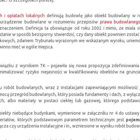
dać? O szczegółach poniżej.
 i opłatach lokalnych
definiują budowlę jako obiekt budowlany w 
że urządzenie budowlane w rozumieniu przepisów
prawa budowlaneg
aczeniem. Definicja ta obowiązuje od roku 2002 i mimo, że miała słu
ą w stanie w sposób bezsporny stwierdzić, czy dany obiekt powinien zos
kowych, zdaniem Trybunału wyrażonym we wskazanym wyroku, uniemoż
winno mieć w ogóle miejsca.
ązku z wyrokiem TK – pojawiła się nowa propozycja zdefiniowania b
imalizować ryzyko niejasności w kwalifikowaniu obiektów na grunci
u robót budowlanych, wraz z instalacjami zapewniającymi możliwość
mocą przegród budowlanych, który posiada fundamenty i dach, z wyłąc
kach, albo materiały w postaci ciekłej lub gazowej, którego pods
biekty niebędące budynkami, wymienione w załączniku nr 4 do ustawy (
ateriałów, których podstawowym parametrem technicznym jest
pojem
ącza czy urządzenia instalacyjne i in., wzniesione w wyniku robót budo