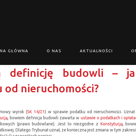
NA GŁÓWNA
O NAS
AKTUALNOŚCI
O
 definicję budowli – ja
 od nieruchomości?
łomowy wyrok (
SK 14/21
) w sprawie podatku od nieruchomości. Uznał
ucją
, bowiem definicja budowli zawarta w
ustawie o podatkach i opłata
atkowych (prawo budowlane). Jest to niezgodne z
Konstytucją
, bowi
owej. Dlatego Trybunał uznał, że konieczna jest zmiana w tym zakresie