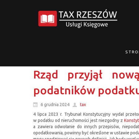
STRO
Rząd przyjął nową
podatników podatku
6 grudnia 2024
tax
4 lipca 2023 r. Trybunał Konstytucyjny wydał prze
w podatku od nieruchomości jest niezgodny z
Konstyt
a zawiera odwołanie do innych przepisów, niepod
opodatkowania, powinny być określone w ustawie podatk