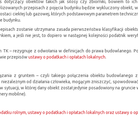
 dotyczący obiektów takich jak silosy czy zbiorniki, bowiem to ic
izowanych przepisach z pojęcia budynku będzie wykluczony obiekt, w 
 postaci ciekłej lub gazowej, których podstawowym parametrem technic
ne budynku.
episach zostanie utrzymana zasada pierwszeństwa klasyfikacji obiekt
ynkiem, a jeśli nie jest, to dopiero w następnej kolejności podatnik we
 TK – rezygnuje z odwołania w definicjach do prawa budowlanego. Po 
awie przepisów
ustawy o podatkach i opłatach lokalnych
.
iązania z gruntem – czyli takiego połączenia obiektu budowlanego z
 niezależnym od działania człowieka, mogącym zniszczyć, spowodować p
 w sytuacji, w której dany obiekt został jedynie posadowiony na grunci
nery mobilne).
odatku rolnym, ustawy o podatkach i opłatach lokalnych oraz ustawy o opł