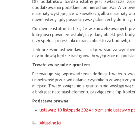
Dla podatników bardzo istotny jest zwłaszcza zapis
opodatkowania podatkiem od nieruchomości. W znowel
materiały występujące w kawałkach, albo materiały w
nawet wtedy, gdy posiadają wszystkie cechy definicyj
Co równie istotne to fakt, że w znowelizowanych prz
kolejności powinien ustalić, czy dany obiekt jest bud
(czy spełnia przesłanki uznania obiektu za budowlę).
Jednocześnie ustawodawca – idąc w ślad za wyrokiem
czy budowlą będzie następowało wyłącznie na podst
Trwałe związanie z gruntem
Przewiduje się wprowadzenie definicji trwałego zw
i możliwość przeciwdziałania czynnikom zewnętrznym
miejsce. Trwałe związanie z gruntem nie wystąpi więc
a brak jest natomiast elementu przyłączenia (np. konte
Podstawa prawna:
ustawa z 19 listopada 2024 r. o zmianie ustawy o p
Aktualności