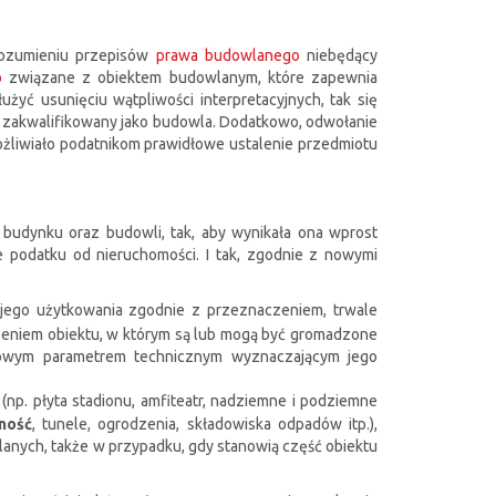
rozumieniu przepisów
prawa budowlanego
niebędący
o
związane z obiektem budowlanym, które zapewnia
żyć usunięciu wątpliwości interpretacyjnych, tak się
tać zakwalifikowany jako budowla. Dodatkowo, odwołanie
liwiało podatnikom prawidłowe ustalenie przedmiotu
udynku oraz budowli, tak, aby wynikała ona wprost
e podatku od nieruchomości. I tak, zgodnie z nowymi
 jego użytkowania zgodnie z przeznaczeniem, trwale
zeniem obiektu, w którym są lub mogą być gromadzone
tawowym parametrem technicznym wyznaczającym jego
np. płyta stadionu, amfiteatr, nadziemne i podziemne
ność
, tunele, ogrodzenia, składowiska odpadów itp.),
wlanych, także w przypadku, gdy stanowią część obiektu