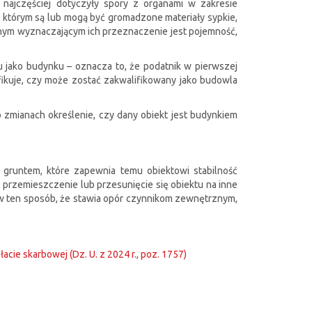
h najczęściej dotyczyły spory z organami w zakresie
którym są lub mogą być gromadzone materiały sypkie,
znym wyznaczającym ich przeznaczenie jest pojemność,
u jako budynku – oznacza to, że podatnik w pierwszej
ryfikuje, czy może zostać zakwalifikowany jako budowla
zmianach określenie, czy dany obiekt jest budynkiem
 gruntem, które zapewnia temu obiektowi stabilność
rzemieszczenie lub przesunięcie się obiektu na inne
e w ten sposób, że stawia opór czynnikom zewnętrznym,
acie skarbowej (Dz. U. z 2024 r., poz. 1757)