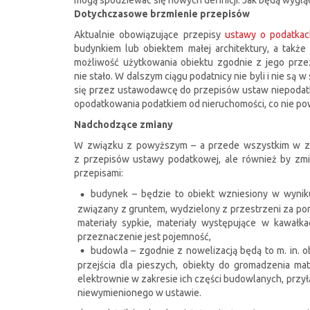
mogą spodziewać się nowych definicji. Jak będą wyglą
Dotychczasowe brzmienie przepisów
Aktualnie obowiązujące przepisy
ustawy o podatkach
budynkiem lub obiektem małej architektury, a tak
możliwość użytkowania obiektu zgodnie z jego przezn
nie stało. W dalszym ciągu podatnicy nie byli i nie s
się przez ustawodawcę do przepisów ustaw niepodat
opodatkowania podatkiem od nieruchomości, co nie po
Nadchodzące zmiany
W związku z powyższym – a przede wszystkim w zwi
z przepisów ustawy podatkowej, ale również by zmin
przepisami:
budynek – będzie to obiekt wzniesiony w wynik
związany z gruntem, wydzielony z przestrzeni za po
materiały sypkie, materiały występujące w kawał
przeznaczenie jest pojemność,
budowla – zgodnie z nowelizacją będą to m. in. o
przejścia dla pieszych, obiekty do gromadzenia m
elektrownie w zakresie ich części budowlanych, przył
niewymienionego w ustawie.