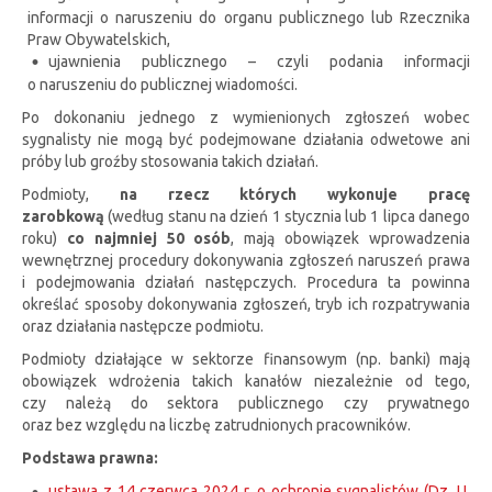
informacji o naruszeniu do organu publicznego lub Rzecznika
Praw Obywatelskich,
ujawnienia publicznego – czyli podania informacji
o naruszeniu do publicznej wiadomości.
Po dokonaniu jednego z wymienionych zgłoszeń wobec
sygnalisty nie mogą być podejmowane działania odwetowe ani
próby lub groźby stosowania takich działań.
Podmioty,
na rzecz których wykonuje pracę
zarobkową
(według stanu na dzień 1 stycznia lub 1 lipca danego
roku)
co najmniej 50 osób
, mają obowiązek wprowadzenia
wewnętrznej procedury dokonywania zgłoszeń naruszeń prawa
i podejmowania działań następczych. Procedura ta powinna
określać sposoby dokonywania zgłoszeń, tryb ich rozpatrywania
oraz działania następcze podmiotu.
Podmioty działające w sektorze finansowym (np. banki) mają
obowiązek wdrożenia takich kanałów niezależnie od tego,
czy należą do sektora publicznego czy prywatnego
oraz bez względu na liczbę zatrudnionych pracowników.
Podstawa prawna:
ustawa z 14 czerwca 2024 r. o ochronie sygnalistów (Dz. U.