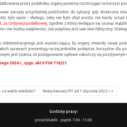
datkowania przez podatnika, organy powinny rozstrzygać na korzyść po
bowe zaczęły przychylniej podchodzić do sytuacji, gdy skuteczna zm
zi, tyle opinii – dlatego, żeby nie było zbyt prosto, nie każdy urząd
rt. 2a Ordynacji podatkowej
, zgodnie z którą niedające się usunąć wątpl
jasne i nie budzą wątpliwości, zaś wątpliwy jest sam stan faktyczny. Dlat
dministracyjnego jest wystarczający, by organy zmieniły swoje podejś
 takich sprawach prezentują raczej jednolite podejście, korzystne dla 
arbowym, jest szansa, że postępowanie sądowe zakończy się pozytywnym 
go 2024 r., sygn. akt II FSK 710/21
– co warto wiedzieć?
Nowy kasowy PIT od 1 stycznia 2025 r. »
Godziny pracy:
poniedziałek - piątek 7:00- 15:00