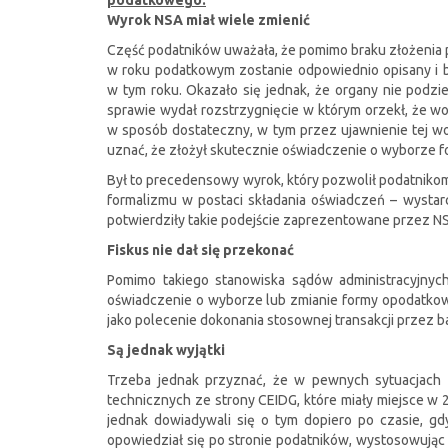
podatkowego.
Wyrok NSA miał wiele zmienić
Część podatników uważała, że pomimo braku złożenia
w roku podatkowym zostanie odpowiednio opisany i 
w tym roku. Okazało się jednak, że organy nie podzi
sprawie wydał rozstrzygnięcie w którym orzekł, że w
w sposób dostateczny, w tym przez ujawnienie tej wol
uznać, że złożył skutecznie oświadczenie o wyborze 
Był to precedensowy wyrok, który pozwolił podatniko
formalizmu w postaci składania oświadczeń – wysta
potwierdziły takie podejście zaprezentowane przez N
Fiskus nie dał się przekonać
Pomimo takiego stanowiska sądów administracyjnyc
oświadczenie o wyborze lub zmianie formy opodatkowa
jako polecenie dokonania stosownej transakcji przez 
Są jednak wyjątki
Trzeba jednak przyznać, że w pewnych sytuacjach 
technicznych ze strony CEIDG, które miały miejsce w
jednak dowiadywali się o tym dopiero po czasie, gd
opowiedział się po stronie podatników, wystosowują