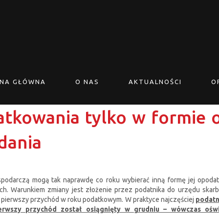
NA GŁÓWNA
O NAS
AKTUALNOŚCI
O
kowania tylko w formie o
dania
podarczą mogą tak naprawdę co roku wybierać inną formę jej opodat
ch. Warunkiem zmiany jest złożenie przez podatnika do urzędu skar
y pierwszy przychód w roku podatkowym. W praktyce najczęściej
podatn
ierwszy przychód został osiągnięty w grudniu – wówczas ośw