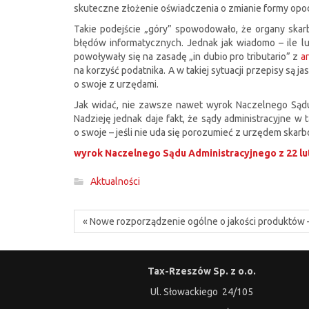
skuteczne złożenie oświadczenia o zmianie formy opo
Takie podejście „góry” spowodowało, że organy skar
błędów informatycznych. Jednak jak wiadomo – ile lud
powoływały się na zasadę „in dubio pro tributario” z
a
na korzyść podatnika. A w takiej sytuacji przepisy są 
o swoje z urzędami.
Jak widać, nie zawsze nawet wyrok Naczelnego Sądu A
Nadzieję jednak daje fakt, że sądy administracyjne w
o swoje – jeśli nie uda się porozumieć z urzędem sk
wyrok Naczelnego Sądu Administracyjnego z 22 lute
Aktualności
« Nowe rozporządzenie ogólne o jakości produktów 
Tax-Rzeszów Sp. z o.o.
Ul. Słowackiego 24/105