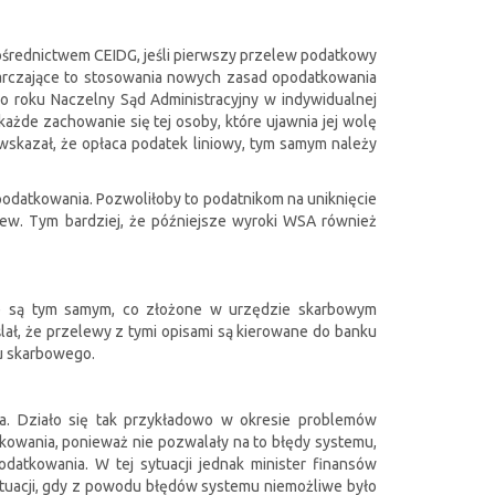
średnictwem CEIDG, jeśli pierwszy przelew podatkowy
arczające to stosowania nowych zasad opodatkowania
go roku Naczelny Sąd Administracyjny w indywidualnej
żde zachowanie się tej osoby, które ujawnia jej wolę
 wskazał, że opłaca podatek liniowy, tym samym należy
odatkowania. Pozwoliłoby to podatnikom na uniknięcie
ew. Tym bardziej, że późniejsze wyroki WSA również
nie są tym samym, co złożone w urzędzie skarbowym
ał, że przelewy z tymi opisami są kierowane do banku
du skarbowego.
a. Działo się tak przykładowo w okresie problemów
kowania, ponieważ nie pozwalały na to błędy systemu,
datkowania. W tej sytuacji jednak minister finansów
tuacji, gdy z powodu błędów systemu niemożliwe było