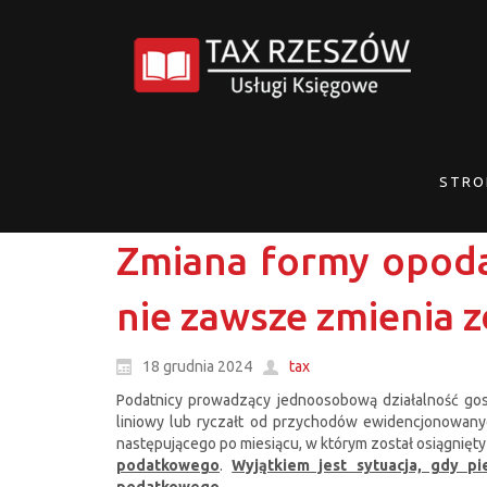
STRO
Zmiana formy opodat
nie zawsze zmienia z
18 grudnia 2024
tax
Podatnicy prowadzący jednoosobową działalność gos
liniowy lub ryczałt od przychodów ewidencjonowany
następującego po miesiącu, w którym został osiągnięt
podatkowego
.
Wyjątkiem jest sytuacja, gdy p