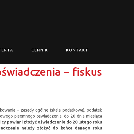
FERTA
CENNIK
KONTAKT
świadczenia – fiskus
kowania – zasady ogólne (skala podatkowa), podatek
bowego pisemnego oświadczenia, do 20 dnia miesiąca
icy powinni złożyć oświadczenie do 20 lutego roku
iadczenie należy złożyć do końca danego roku