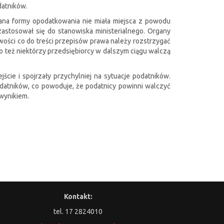
datników.
iana formy opodatkowania nie miała miejsca z powodu
 zastosował się do stanowiska ministerialnego. Organy
iwości co do treści przepisów prawa należy rozstrzygać
ego też niektórzy przedsiębiorcy w dalszym ciągu walczą
cie i spojrzały przychylniej na sytuacje podatników.
podatników, co powoduje, że podatnicy powinni walczyć
wynikiem.
Kontakt:
tel. 17 2824010