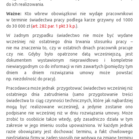
do ich realizowania.
Ważne:
Kto wbrew obowiązkowi nie wydaje pracownikowi
w terminie świadectwa pracy podlega karze grzywny od 1000
do 30 000 zł (
art. 282 par. 1 pkt 3 k.p.
).
W żadnym przypadku świadectwo nie może być wydane
wcześniej niż ostatniego dnia trwania stosunku pracy –
nie ma znaczenia to, czy w ostatnich dniach pracownik pracuje
czy nie. Gdyby było opatrzone datą wcześniejszą, jest
dokumentem wystawionym nieprawidłowo i kompletnie
niewiarygodnym co do informacji w nim zawartych (pomiędzy tym
dniem a dniem rozwiązania umowy może powstać
np. niezdolność do pracy).
Pracodawca może jednak przygotować świadectwo wcześniej niż
ostatniego dnia zatrudnienia (samo przygotowanie treści
świadectwa to ciąg czynności technicznych, które jak najbardziej
mogą być realizowane wcześniej), a jedynie zostanie ono
podpisane nie wcześniej niż w dniu rozwiązania umowy. Może
zrobić to osobiście także wtedy, gdy zasadniczo działa w tym
zakresie w jego imieniu osoba upoważniona. W każdym jednak
razie obowiązany jest dochować terminu, a fakt chwilowego
niedziałania firmy w żaden sposób nie wpływa na zmianę terminu