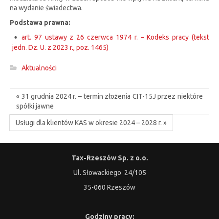
na wydanie świadectwa.
Podstawa prawna:
art. 97 ustawy z 26 czerwca 1974 r. – Kodeks pracy (tekst
jedn. Dz. U. z 2023 r., poz. 1465)
Aktualności
« 31 grudnia 2024 r. – termin złożenia CIT-15J przez niektóre
spółki jawne
Usługi dla klientów KAS w okresie 2024 – 2028 r. »
Tax-Rzeszów Sp. z o.o.
Ul. Słowackiego 24/105
35-060 Rzeszów
Godziny pracy: