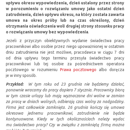
upływu okresu wypowiedzenia, dzień ustalony przez strony
w porozumieniu o rozwiązaniu umowy jako ostatni dzień
zatrudnienia, dzień upływu okresu, na który została zawarta
umowa na okres próby lub na czas określony, dzień
otrzymania oświadczenia woli drugiej strony stosunku pracy
o rozwiązaniu umowy bez wypowiedzenia
.
Jeżeli z przyczyn obiektywnych wydanie świadectwa pracy
pracownikowi albo osobie przez niego upoważnionej w ostatnim
dniu zatrudnienia nie jest możliwe, pracodawca w ciągu 7 dni
od dnia upływu tego terminu przesyła świadectwo pracy
pracownikowi lub tej osobie za pośrednictwem operatora
pocztowego w rozumieniu
Prawa pocztowego
albo doręcza
je w inny sposób.
Przykład:
W tym roku od 23 grudnia nie będziemy działać,
ponownie wracamy do pracy dopiero 7 stycznia. Pracownicy biorą
w tym czasie urlopy lub mają wyznaczane dni wolne w zamian
za pracę w dniach wolnych, odbierają czas wolny za nadgodziny.
Firma jest całkowicie zamknięta. 26 grudnia kończy się umowa
okresowa jednemu pracownikowi, zatrudnienie nie będzie
kontynuowane. Kiedy w tych okolicznościach należy wydać
mu świadectwo pracy? Czy w związku z zamkniętą firmą można