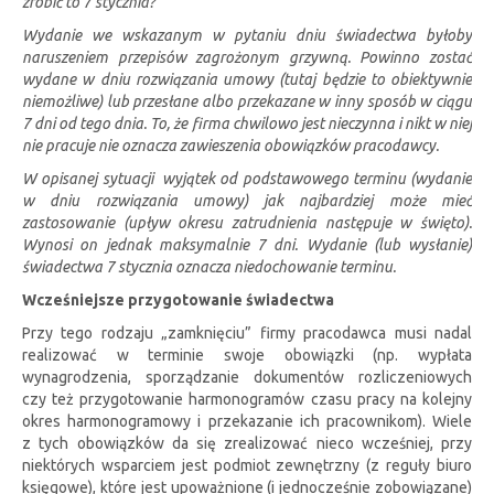
zrobić to 7 stycznia?
Wydanie we wskazanym w pytaniu dniu świadectwa byłoby
naruszeniem przepisów zagrożonym grzywną. Powinno zostać
wydane w dniu rozwiązania umowy (tutaj będzie to obiektywnie
niemożliwe) lub przesłane albo przekazane w inny sposób w ciągu
7 dni od tego dnia. To, że firma chwilowo jest nieczynna i nikt w niej
nie pracuje nie oznacza zawieszenia obowiązków pracodawcy.
W opisanej sytuacji wyjątek od podstawowego terminu (wydanie
w dniu rozwiązania umowy) jak najbardziej może mieć
zastosowanie (upływ okresu zatrudnienia następuje w święto).
Wynosi on jednak maksymalnie 7 dni. Wydanie (lub wysłanie)
świadectwa 7 stycznia oznacza niedochowanie terminu.
Wcześniejsze przygotowanie świadectwa
Przy tego rodzaju „zamknięciu” firmy pracodawca musi nadal
realizować w terminie swoje obowiązki (np. wypłata
wynagrodzenia, sporządzanie dokumentów rozliczeniowych
czy też przygotowanie harmonogramów czasu pracy na kolejny
okres harmonogramowy i przekazanie ich pracownikom). Wiele
z tych obowiązków da się zrealizować nieco wcześniej, przy
niektórych wsparciem jest podmiot zewnętrzny (z reguły biuro
księgowe), które jest upoważnione (i jednocześnie zobowiązane)