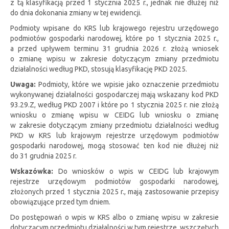
z tą klasyfikacją przed 1 stycznia 2025 r., jednak nie dłużej niż
do dnia dokonania zmiany w tej ewidencji.
Podmioty wpisane do KRS lub krajowego rejestru urzędowego
podmiotów gospodarki narodowej, które po 1 stycznia 2025 r.,
a przed upływem terminu 31 grudnia 2026 r. złożą wniosek
o zmianę wpisu w zakresie dotyczącym zmiany przedmiotu
działalności według PKD, stosują klasyfikację PKD 2025.
Uwaga:
Podmioty, które we wpisie jako oznaczenie przedmiotu
wykonywanej działalności gospodarczej mają wskazany kod PKD
93.29.Z, według PKD 2007 i które po 1 stycznia 2025 r. nie złożą
wniosku o zmianę wpisu w CEIDG lub wniosku o zmianę
w zakresie dotyczącym zmiany przedmiotu działalności według
PKD w KRS lub krajowym rejestrze urzędowym podmiotów
gospodarki narodowej, mogą stosować ten kod nie dłużej niż
do 31 grudnia 2025 r.
Wskazówka:
Do wniosków o wpis w CEIDG lub krajowym
rejestrze urzędowym podmiotów gospodarki narodowej,
złożonych przed 1 stycznia 2025 r., mają zastosowanie przepisy
obowiązujące przed tym dniem.
Do postępowań o wpis w KRS albo o zmianę wpisu w zakresie
dotyczącym przedmiotu działalności w tym rejestrze, wszczętych