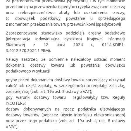
za pośrednictwem przewoźnika (spedytora), i w tym momencie
przechodzą na przewoźnika (spedytor) ryzyka związane z rzeczą
oraz niebezpieczeństwo utraty lub uszkodzenia rzeczy,
to obowiązek podatkowy powstanie u sprzedającego
z momentem przekazania towaru przewoźnikowi (spedytorowi)
Zaprezentowane stanowisko podzielają organy podatkowe
(interpretacja indywidualna dyrektora Krajowej Informacji
Skarbowej z 12 lipca 2024 r., 0114-KDIP1-
3.4012.270.2024.1.PRM).
Należy zastrzec, że odmiennie należałoby ustalać moment
dokonania dostawy towaru lub powstania obowiązku
podatkowego w sytuacji:
gdyby przed dokonaniem dostawy towaru sprzedający otrzymał
całość lub część zapłaty, w szczególności przedpłatę, zaliczkę,
zadatek, ratę (zob. art. 19a ust. 8 ustawy o VAT);
gdy warunki dostawy towaru regulowałyby tzw. Reguły
INCOTERS;
dostaw dokonywanych na rzecz podatnika ułatwiającego
dostawy towarów (poprzez użycie interfejsu elektronicznego)
oraz przez tego podatnika (zob. art. 19a ust. 4, ust. 8 ustawy
o VAT);