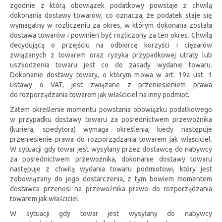
zgodnie z którą obowiązek podatkowy powstaje z chwilą
dokonania dostawy towarów, co oznacza, że podatek staje się
wymagalny w rozliczeniu za okres, w którym dokonana została
dostawa towarów i powinien być rozliczony za ten okres. Chwilą
decydującą o przejściu na odbiorcę korzyści i ciężarów
związanych z towarem oraz ryzyka przypadkowej utraty lub
uszkodzenia towaru jest co do zasady wydanie towaru.
Dokonanie dostawy towary, o którym mowa w art. 19a ust. 1
ustawy o VAT, jest związane z przeniesieniem prawa
do rozporządzania towarem jak właściciel na inny podmiot.
Zatem określenie momentu powstania obowiązku podatkowego
w przypadku dostawy towaru za pośrednictwem przewoźnika
(kuriera, spedytora) wymaga określenia, kiedy następuje
przeniesienie prawa do rozporządzania towarem jak właściciel.
W sytuacji gdy towar jest wysyłany przez dostawcę do nabywcy
za pośrednictwem przewoźnika, dokonanie dostawy towaru
następuje z chwilą wydania towaru podmiotowi, który jest
zobowiązany do jego dostarczenia, z tym bowiem momentem
dostawca przenosi na przewoźnika prawo do rozporządzania
towarem jak właściciel.
W sytuacji gdy towar jest wysyłany do nabywcy