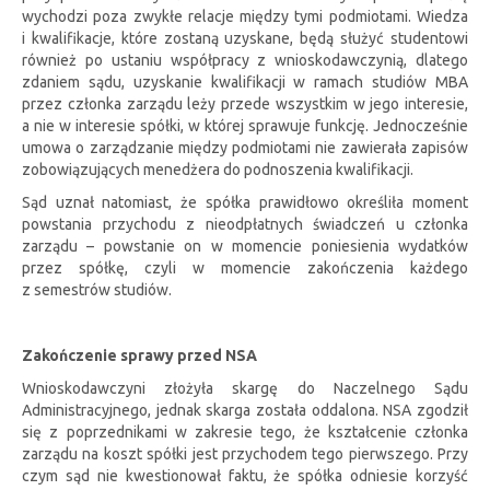
wychodzi poza zwykłe relacje między tymi podmiotami. Wiedza
i kwalifikacje, które zostaną uzyskane, będą służyć studentowi
również po ustaniu współpracy z wnioskodawczynią, dlatego
zdaniem sądu, uzyskanie kwalifikacji w ramach studiów MBA
przez członka zarządu leży przede wszystkim w jego interesie,
a nie w interesie spółki, w której sprawuje funkcję. Jednocześnie
umowa o zarządzanie między podmiotami nie zawierała zapisów
zobowiązujących menedżera do podnoszenia kwalifikacji.
Sąd uznał natomiast, że spółka prawidłowo określiła moment
powstania przychodu z nieodpłatnych świadczeń u członka
zarządu – powstanie on w momencie poniesienia wydatków
przez spółkę, czyli w momencie zakończenia każdego
z semestrów studiów.
Zakończenie sprawy przed NSA
Wnioskodawczyni złożyła skargę do Naczelnego Sądu
Administracyjnego, jednak skarga została oddalona. NSA zgodził
się z poprzednikami w zakresie tego, że kształcenie członka
zarządu na koszt spółki jest przychodem tego pierwszego. Przy
czym sąd nie kwestionował faktu, że spółka odniesie korzyść