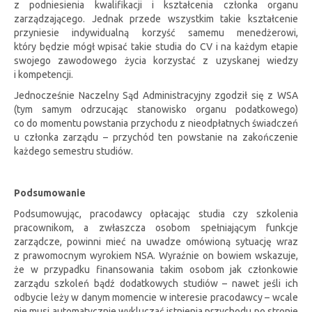
z podniesienia kwalifikacji i kształcenia członka organu
zarządzającego. Jednak przede wszystkim takie kształcenie
przyniesie indywidualną korzyść samemu menedżerowi,
który będzie mógł wpisać takie studia do CV i na każdym etapie
swojego zawodowego życia korzystać z uzyskanej wiedzy
i kompetencji.
Jednocześnie Naczelny Sąd Administracyjny zgodził się z WSA
(tym samym odrzucając stanowisko organu podatkowego)
co do momentu powstania przychodu z nieodpłatnych świadczeń
u członka zarządu – przychód ten powstanie na zakończenie
każdego semestru studiów.
Podsumowanie
Podsumowując, pracodawcy opłacając studia czy szkolenia
pracownikom, a zwłaszcza osobom spełniającym funkcje
zarządcze, powinni mieć na uwadze omówioną sytuację wraz
z prawomocnym wyrokiem NSA. Wyraźnie on bowiem wskazuje,
że w przypadku finansowania takim osobom jak członkowie
zarządu szkoleń bądź dodatkowych studiów – nawet jeśli ich
odbycie leży w danym momencie w interesie pracodawcy – wcale
nie musi automatycznie wykluczać istnienia przychodu po stronie