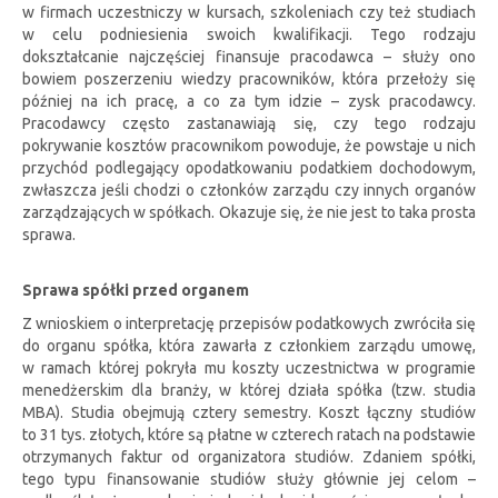
w firmach uczestniczy w kursach, szkoleniach czy też studiach
w celu podniesienia swoich kwalifikacji. Tego rodzaju
dokształcanie najczęściej finansuje pracodawca – służy ono
bowiem poszerzeniu wiedzy pracowników, która przełoży się
później na ich pracę, a co za tym idzie – zysk pracodawcy.
Pracodawcy często zastanawiają się, czy tego rodzaju
pokrywanie kosztów pracownikom powoduje, że powstaje u nich
przychód podlegający opodatkowaniu podatkiem dochodowym,
zwłaszcza jeśli chodzi o członków zarządu czy innych organów
zarządzających w spółkach. Okazuje się, że nie jest to taka prosta
sprawa.
Sprawa spółki przed organem
Z wnioskiem o interpretację przepisów podatkowych zwróciła się
do organu spółka, która zawarła z członkiem zarządu umowę,
w ramach której pokryła mu koszty uczestnictwa w programie
menedżerskim dla branży, w której działa spółka (tzw. studia
MBA). Studia obejmują cztery semestry. Koszt łączny studiów
to 31 tys. złotych, które są płatne w czterech ratach na podstawie
otrzymanych faktur od organizatora studiów. Zdaniem spółki,
tego typu finansowanie studiów służy głównie jej celom –