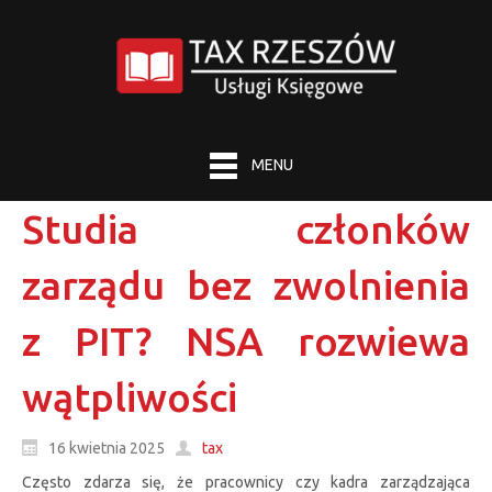
MENU
Studia członków
zarządu bez zwolnienia
z PIT? NSA rozwiewa
wątpliwości
16 kwietnia 2025
tax
Często zdarza się, że pracownicy czy kadra zarządzająca