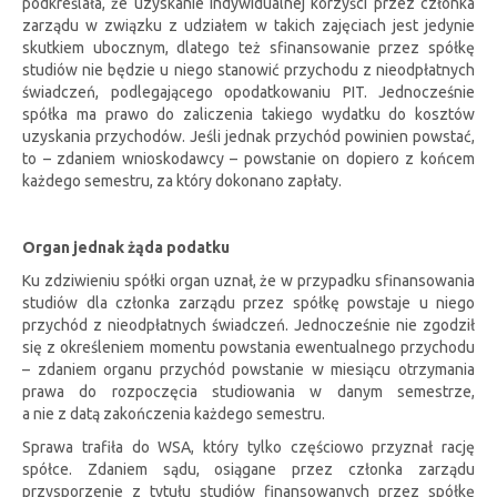
podkreślała, że uzyskanie indywidualnej korzyści przez członka
zarządu w związku z udziałem w takich zajęciach jest jedynie
skutkiem ubocznym, dlatego też sfinansowanie przez spółkę
studiów nie będzie u niego stanowić przychodu z nieodpłatnych
świadczeń, podlegającego opodatkowaniu PIT. Jednocześnie
spółka ma prawo do zaliczenia takiego wydatku do kosztów
uzyskania przychodów. Jeśli jednak przychód powinien powstać,
to – zdaniem wnioskodawcy – powstanie on dopiero z końcem
każdego semestru, za który dokonano zapłaty.
Organ jednak żąda podatku
Ku zdziwieniu spółki organ uznał, że w przypadku sfinansowania
studiów dla członka zarządu przez spółkę powstaje u niego
przychód z nieodpłatnych świadczeń. Jednocześnie nie zgodził
się z określeniem momentu powstania ewentualnego przychodu
– zdaniem organu przychód powstanie w miesiącu otrzymania
prawa do rozpoczęcia studiowania w danym semestrze,
a nie z datą zakończenia każdego semestru.
Sprawa trafiła do WSA, który tylko częściowo przyznał rację
spółce. Zdaniem sądu, osiągane przez członka zarządu
przysporzenie z tytułu studiów finansowanych przez spółkę