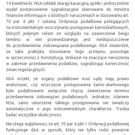
14 kwietnia br. NSA oddalił skargę kasacyjną spółki i jednocześnie
wydał postanowienie sygnalizacyjne skierowane do ministra
finansów informujące o istotnych naruszeniach w stosowaniu art.
70 par. 6 pkt 1 ustawy Ordynacja podatkowa polegających
na instrumentalnym wszczynaniu postępowań karnoskarbowych,
których jedynym celem ze względu na zawieszenie biegu
terminu w nim przewidzianego jest niedopuszczenie
do przedawnienia zobowiązania podatkowego. NSA stwierdził,
że taka praktyka stosowania tego przepisu pozostaje
w sprzeczności z Konstytucją. Wskazał na znaczące naruszenia
w zakresie przedawnienia podatków, sygnalizując konieczność
zmian legislacyjnych.
NSA orzekł, że organy podatkowe oraz sądy mają prawo
analizować, czy wszczęcie postępowania karno-skarbowego
było podyktowane wyłącznie chęcią zawieszenia terminu
przedawnienia zobowiązań podatkowych. Jednakże, zdaniem
NSA, samo umorzenie takiego postępowania nie świadczy
automatycznie o jego instrumentalnym charakterze. Trzeba
badać wszystkie okoliczności.
Nie ulega wątpliwości, że art. 70 par. 6 pkt 1 Ordynacji podatkowej
funkcjonuje dziś w sposób, który nie tylko rodzi poważne