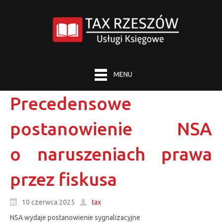
MENU
Precedensowe
postanowienie NSA
o naruszeniach prawa
przez fiskusa
10 czerwca 2025
tax
NSA wydaje postanowienie sygnalizacyjne