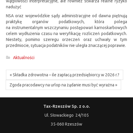
wątpliwości interpretacyjne, ale również stwarza realne ryzyko
nadużyć
NSA oraz wojewódzkie sądy administracyjne od dawna piętnują
praktykę organów podatkowych, która polega
na instrumentalnym wszczynaniu postępowań karnoskarbowych
celem wydłużenia czasu na weryfikację rozliczeń podatkowych.
Niestety, pomimo szeregu orzeczeń oraz uchwały w tym
przedmiocie, sytuacja podatników nie uległa znaczącej poprawie.
Aktualności
« Składka zdrowotna – ile zapłacą przedsiębiorcy w 2026 r.?
Zgoda pracodawcy na urlop na żądanie musi być wyraźna »
Tax-Rzeszów Sp. z o.o.
Ul. Słowackiego 24/105
35-060 Rzeszów