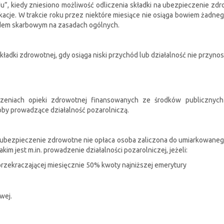
u”, kiedy zniesiono możliwość odliczenia składki na ubezpieczenie zd
acje. W trakcie roku przez niektóre miesiące nie osiąga bowiem żadne
rzędem skarbowym na zasadach ogólnych.
składki zdrowotnej, gdy osiąga niski przychód lub działalność nie przyn
eniach opieki zdrowotnej finansowanych ze środków publicznych
by prowadzące działalność pozarolniczą.
a ubezpieczenie zdrowotne nie opłaca osoba zaliczona do umiarkowaneg
m jest m.in. prowadzenie działalności pozarolniczej, jeżeli:
przekraczającej miesięcznie 50% kwoty najniższej emerytury
wej.