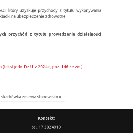
ości, który uzyskuje przychody z tytułu wykonywania
składki na ubezpieczenie zdrowotne.
ych przychód z tytułu prowadzenia działalności
(tekst jedn. Dz.U. z 2024 r., poz. 146 ze zm.)
 skarbówka zmienia stanowisko »
Kontakt:
tel. 17 2824010