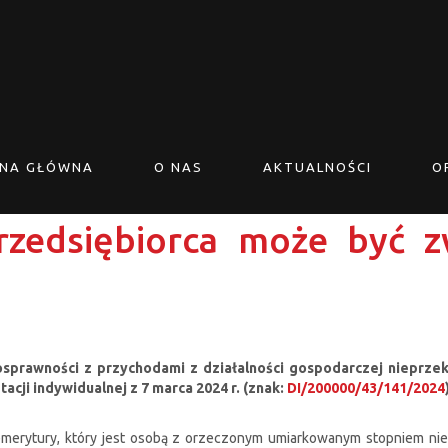
NA GŁÓWNA
O NAS
AKTUALNOŚCI
O
zedsiębiorca może być z
sprawności z przychodami z działalności gospodarczej nieprzek
acji indywidualnej z 7 marca 2024 r. (znak:
DI/200000/43/141/2024
 emerytury, który jest osobą z orzeczonym umiarkowanym stopniem nie