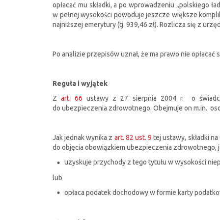
opłacać mu składki, a po wprowadzeniu „polskiego ład
w pełnej wysokości powoduje jeszcze większe komplik
najniższej emerytury (tj. 939,46 zł). Rozlicza się z u
Po analizie przepisów uznał, że ma prawo nie opłacać 
Reguła i wyjątek
Z
art. 66
ustawy z 27 sierpnia 2004 r. o świadcz
do ubezpieczenia zdrowotnego. Obejmuje on m.in. oso
Jak jednak wynika z
art. 82 ust. 9
tej ustawy, składki n
do objęcia obowiązkiem ubezpieczenia zdrowotnego, jaki
uzyskuje przychody z tego tytułu w wysokości nie
lub
opłaca podatek dochodowy w formie karty podatko