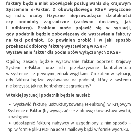
faktury będzie miał obowiązek posługiwania się Krajowym
Systemem e-Faktur. Z obowiązkowego KSeF wyłączone
są m.in. osoby fizyczne nieprowadzące działalności
czy podmioty zagraniczne (zarówno dostawcy, jak
i odbiorcy). Problem może pojawić się w sytuacji,
gdy podatnik będzie zobowiązany do wystawienia faktury
na taki podmiot. Co powinien zrobić i w jaki sposób
przekazać odbiorcy fakturę wystawioną w KSeF?
Wystawianie faktur dla podmiotów wyłączonych z KSeF
Ogólną zasadą będzie wystawianie faktur poprzez Krajowy
System e-Faktur oraz ich przekazywanie kontrahentom
w systemie – z pewnymi jednak wyjątkami. Co zatem w sytuacji,
gdy faktura będzie wystawiona na podmiot, który z systemu
nie korzysta, jak np. kontrahent zagraniczny?
W takiej sytuacji podatnik będzie musiał:
wystawić fakturę ustrukturyzowaną (e-Fakturę) w Krajowym
Systemie e-Faktur (by wywiązać się z obowiązków ustawowych),
a następnie
udostępnić fakturę nabywcy w uzgodniony z nim sposób –
np. w formie pliku PDF na adres mailowy bądź w formie wydruku.