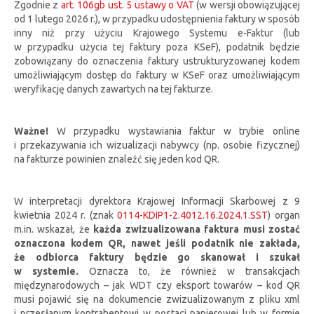
Zgodnie z
art. 106gb ust. 5 ustawy o VAT
(w wersji obowiązującej
od 1 lutego 2026 r.), w przypadku udostępnienia faktury w sposób
inny niż przy użyciu Krajowego Systemu e-Faktur (lub
w przypadku użycia tej faktury poza KSeF), podatnik będzie
zobowiązany do oznaczenia faktury ustrukturyzowanej kodem
umożliwiającym dostęp do faktury w KSeF oraz umożliwiającym
weryfikację danych zawartych na tej fakturze.
Ważne!
W przypadku wystawiania faktur w trybie online
i przekazywania ich wizualizacji nabywcy (np. osobie fizycznej)
na fakturze powinien znaleźć się jeden kod QR.
W interpretacji dyrektora Krajowej Informacji Skarbowej z 9
kwietnia 2024 r. (znak
0114-KDIP1-2.4012.16.2024.1.SST
) organ
m.in. wskazał, że
każda zwizualizowana faktura musi zostać
oznaczona kodem QR, nawet jeśli podatnik nie zakłada,
że odbiorca faktury będzie go skanował i szukał
w systemie.
Oznacza to, że również w transakcjach
międzynarodowych – jak WDT czy eksport towarów – kod QR
musi pojawić się na dokumencie zwizualizowanym z pliku xml
i przesłanym kontrahentowi w postaci papierowej lub w formie