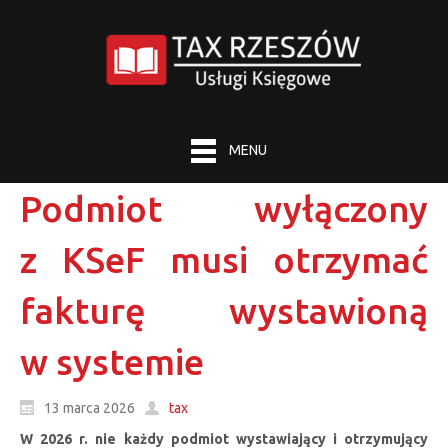
MENU
Podmiot wyłączony
z KSeF musi otrzymać
fakturę wystawioną
w systemie
13 marca 2026
tax
W 2026 r. nie każdy podmiot wystawiający i otrzymujący