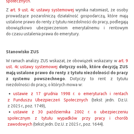
społecznych
.
Z
art. 9 ust. 4c ustawy systemowej
wynika natomiast, że osoby
prowadzące pozarolniczą działalność gospodarczą, które mają
ustalone prawo do renty z tytułu niezdolności do pracy, podlegają
obowiązkowo ubezpieczeniom emerytalnemu i rentowym
do czasu ustalenia prawa do emerytury.
Stanowisko ZUS
W ramach analizy ZUS wskazał, że obowiązek wskazany w
art. 9
ust. 4c ustawy systemowej
dotyczy osób, które decyzją ZUS
mają ustalone prawo do renty z tytułu niezdolności do pracy
z systemu powszechnego
. Dotyczy to rent z tytułu
niezdolności do pracy, o których mowa w:
ustawie z 17 grudnia 1998 r. o emeryturach i rentach
z Funduszu Ubezpieczeń Społecznych
(tekst jedn. Dz.U.
z 2025 r., poz. 1749),
ustawie z 30 października 2002 r. o ubezpieczeniu
społecznym z tytułu wypadków przy pracy i chorób
zawodowych
(tekst jedn. Dz.U. z 2025 r., poz. 1644).