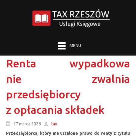
MENU
Renta wypadkowa
nie zwalnia
przedsiębiorcy
z opłacania składek
17 marca 2026
tax
Przedsiębiorca, który ma ustalone prawo do renty z tytułu