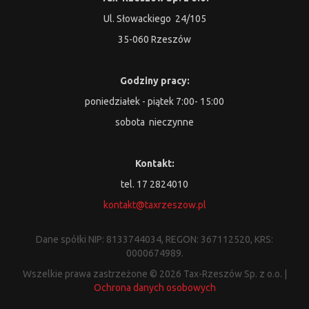
Ul. Słowackiego 24/105
35-060 Rzeszów
Godziny pracy:
poniedziałek - piątek 7:00- 15:00
sobota nieczynne
Kontakt:
tel. 17 2824010
kontakt@taxrzeszow.pl
Dane spółki NIP: 8133744034, REGON: 367112520, KRS:
0000674989.
Wszelkie prawa zastrzeżone © 2026 Tax-Rzeszów Sp. z o.o. |
Ochrona danych osobowych