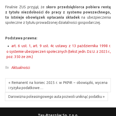
Finalnie ZUS przyjął, że
skoro przedsiębiorca pobiera rentę
z tytułu niezdolności do pracy z systemu powszechnego,
to istnieje obowiązek opłacania składek
na ubezpieczenia
społeczne z tytułu prowadzonej działalności gospodarczej.
Podstawa prawna:
art. 6 ust. 1, art. 9 ust. 4c ustawy z 13 października 1998 r.
o systemie ubezpieczeń społecznych (tekst jedn. Dz.U. z 2025 r.,
poz. 350 ze zm.)
Aktualności
« Remanent na koniec 2025 r. w PKPiR – obowiązki, wycena
i ryzyka podatkowe…
Darowizna poleasingowego auta pozwoli uniknąć podatku »
Tax-Rzeszów Sp. z o.o.