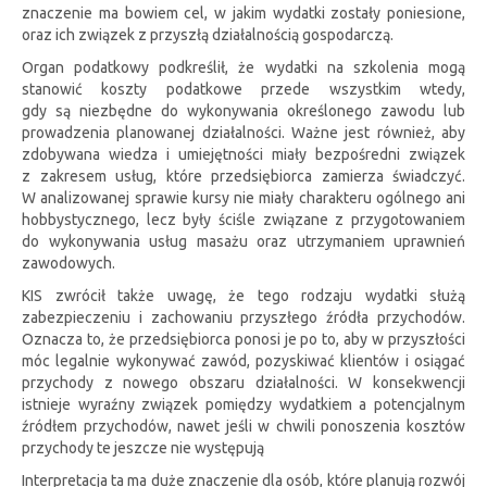
znaczenie ma bowiem cel, w jakim wydatki zostały poniesione,
oraz ich związek z przyszłą działalnością gospodarczą.
Organ podatkowy podkreślił, że wydatki na szkolenia mogą
stanowić koszty podatkowe przede wszystkim wtedy,
gdy są niezbędne do wykonywania określonego zawodu lub
prowadzenia planowanej działalności. Ważne jest również, aby
zdobywana wiedza i umiejętności miały bezpośredni związek
z zakresem usług, które przedsiębiorca zamierza świadczyć.
W analizowanej sprawie kursy nie miały charakteru ogólnego ani
hobbystycznego, lecz były ściśle związane z przygotowaniem
do wykonywania usług masażu oraz utrzymaniem uprawnień
zawodowych.
KIS zwrócił także uwagę, że tego rodzaju wydatki służą
zabezpieczeniu i zachowaniu przyszłego źródła przychodów.
Oznacza to, że przedsiębiorca ponosi je po to, aby w przyszłości
móc legalnie wykonywać zawód, pozyskiwać klientów i osiągać
przychody z nowego obszaru działalności. W konsekwencji
istnieje wyraźny związek pomiędzy wydatkiem a potencjalnym
źródłem przychodów, nawet jeśli w chwili ponoszenia kosztów
przychody te jeszcze nie występują
Interpretacja ta ma duże znaczenie dla osób, które planują rozwój