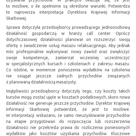
to możliwe, o ile spełnione są określone warunki. Potwierdza
to najnowsza interpretacja Dyrektora Krajowej Informacji
Skarbowej.
Sprawa dotyczyła przedsiębiorcy prowadzącego jednoosobową
działalność gospodarczą w branży call center. Oprócz
dotychczasowej działalności planował on rozszerzyć swoją
ofertę o świadczenie usług masażu relaksacyjnego. Aby jednak
móc profesjonalnie wykonywać nowy zawód oraz zwiększyć
swoje kompetencje, zamierzał wcześniej uczestniczyć
w specjalistycznych kursach i szkoleniach z zakresu masażu.
Co istotne, w momencie ponoszenia wydatków na szkolenia
nie osiągał jeszcze żadnych przychodów związanych
z planowaną działalnością masażysty.
Wątpliwości przedsiębiorcy dotyczyły tego, czy koszty takich
kursów mogą zostać ujęte w kosztach podatkowych, skoro nowa
działalność nie generuje jeszcze przychodów. Dyrektor Krajowej
Informacji Skarbowej potwierdził, że jest to możliwe.
W interpretacji wskazano, że samo nieuzyskiwanie przychodów
na etapie przygotowań do rozpoczęcia lub rozszerzenia
działalności nie przekreśla prawa do rozliczenia poniesionych
wydatków jako kosztów uzyskania przychodów. Kluczowe