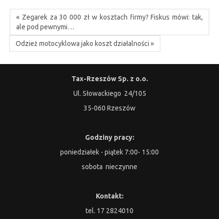
« Zegarek za 30 000 zł w kosztach firmy? Fiskus mówi: tak,
ale pod pewnymi…
Odzież motocyklowa jako koszt działalności »
Tax-Rzeszów Sp. z o.o.
Ul. Słowackiego 24/105
35-060 Rzeszów
Godziny pracy:
poniedziałek - piątek 7:00- 15:00
sobota nieczynne
Kontakt:
tel. 17 2824010