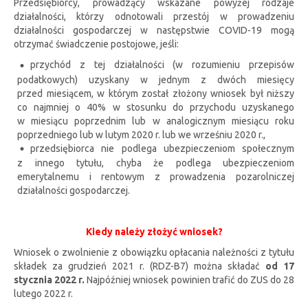
Przedsiębiorcy, prowadzący wskazane powyżej rodzaje
działalności, którzy odnotowali przestój w prowadzeniu
działalności gospodarczej w następstwie COVID-19 mogą
otrzymać świadczenie postojowe, jeśli:
przychód z tej działalności (w rozumieniu przepisów
podatkowych) uzyskany w jednym z dwóch miesięcy
przed miesiącem, w którym został złożony wniosek był niższy
co najmniej o 40% w stosunku do przychodu uzyskanego
w miesiącu poprzednim lub w analogicznym miesiącu roku
poprzedniego lub w lutym 2020 r. lub we wrześniu 2020 r.,
przedsiębiorca nie podlega ubezpieczeniom społecznym
z innego tytułu, chyba że podlega ubezpieczeniom
emerytalnemu i rentowym z prowadzenia pozarolniczej
działalności gospodarczej.
Kiedy należy złożyć wniosek?
Wniosek o zwolnienie z obowiązku opłacania należności z tytułu
składek za grudzień 2021 r. (RDZ-B7) można składać
od 17
stycznia 2022 r.
Najpóźniej wniosek powinien trafić do ZUS do 28
lutego 2022 r.