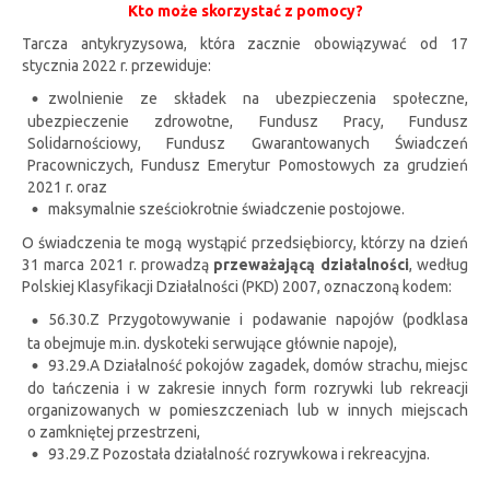
Kto może skorzystać z pomocy?
Tarcza antykryzysowa, która zacznie obowiązywać od 17
stycznia 2022 r. przewiduje:
zwolnienie ze składek na ubezpieczenia społeczne,
ubezpieczenie zdrowotne, Fundusz Pracy, Fundusz
Solidarnościowy, Fundusz Gwarantowanych Świadczeń
Pracowniczych, Fundusz Emerytur Pomostowych za grudzień
2021 r. oraz
maksymalnie sześciokrotnie świadczenie postojowe.
O świadczenia te mogą wystąpić przedsiębiorcy, którzy na dzień
31 marca 2021 r. prowadzą
przeważającą działalności
, według
Polskiej Klasyfikacji Działalności (PKD) 2007, oznaczoną kodem:
56.30.Z Przygotowywanie i podawanie napojów (podklasa
ta obejmuje m.in. dyskoteki serwujące głównie napoje),
93.29.A Działalność pokojów zagadek, domów strachu, miejsc
do tańczenia i w zakresie innych form rozrywki lub rekreacji
organizowanych w pomieszczeniach lub w innych miejscach
o zamkniętej przestrzeni,
93.29.Z Pozostała działalność rozrywkowa i rekreacyjna.