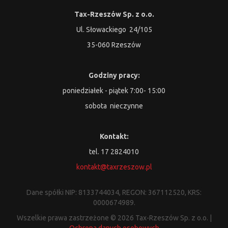
Tax-Rzeszów Sp. z o.o.
Ul. Słowackiego 24/105
35-060 Rzeszów
Godziny pracy:
poniedziałek - piątek 7:00- 15:00
sobota nieczynne
Kontakt:
tel. 17 2824010
kontakt@taxrzeszow.pl
Dane spółki NIP: 8133744034, REGON: 367112520, KRS:
0000674989.
Wszelkie prawa zastrzeżone © 2026 Tax-Rzeszów Sp. z o.o. |
Ochrona danych osobowych