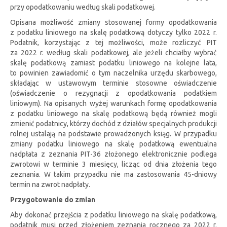
przy opodatkowaniu według skali podatkowej.
Opisana możliwość zmiany stosowanej formy opodatkowania
z podatku liniowego na skalę podatkową dotyczy tylko 2022 r.
Podatnik, korzystając z tej możliwości, może rozliczyć PIT
za 2022 r. według skali podatkowej, ale jeżeli chciałby wybrać
skalę podatkową zamiast podatku liniowego na kolejne lata,
to powinien zawiadomić o tym naczelnika urzędu skarbowego,
składając w ustawowym terminie stosowne oświadczenie
(oświadczenie o rezygnacji z opodatkowania podatkiem
liniowym). Na opisanych wyżej warunkach formę opodatkowania
z podatku liniowego na skalę podatkową będą również mogli
zmienić podatnicy, którzy dochód z działów specjalnych produkcji
rolnej ustalają na podstawie prowadzonych ksiąg. W przypadku
zmiany podatku liniowego na skalę podatkową ewentualna
nadpłata z zeznania PIT-36 złożonego elektronicznie podlega
zwrotowi w terminie 3 miesięcy, licząc od dnia złożenia tego
zeznania. W takim przypadku nie ma zastosowania 45-dniowy
termin na zwrot nadpłaty.
Przygotowanie do zmian
Aby dokonać przejścia z podatku liniowego na skalę podatkową,
podatnik musi przed złożeniem zeznania rocznego za 2022 r.