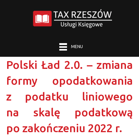
MENU
Polski Ład 2.0. – zmiana
formy opodatkowania
z podatku liniowego
na skalę podatkową
po zakończeniu 2022 r.