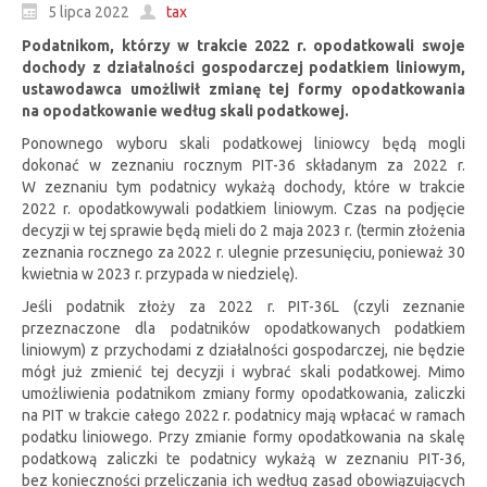
5 lipca 2022
tax
Podatnikom, którzy w trakcie 2022 r. opodatkowali swoje
dochody z działalności gospodarczej podatkiem liniowym,
ustawodawca umożliwił zmianę tej formy opodatkowania
na opodatkowanie według skali podatkowej.
Ponownego wyboru skali podatkowej liniowcy będą mogli
dokonać w zeznaniu rocznym PIT-36 składanym za 2022 r.
W zeznaniu tym podatnicy wykażą dochody, które w trakcie
2022 r. opodatkowywali podatkiem liniowym. Czas na podjęcie
decyzji w tej sprawie będą mieli do 2 maja 2023 r. (termin złożenia
zeznania rocznego za 2022 r. ulegnie przesunięciu, ponieważ 30
kwietnia w 2023 r. przypada w niedzielę).
Jeśli podatnik złoży za 2022 r. PIT-36L (czyli zeznanie
przeznaczone dla podatników opodatkowanych podatkiem
liniowym) z przychodami z działalności gospodarczej, nie będzie
mógł już zmienić tej decyzji i wybrać skali podatkowej. Mimo
umożliwienia podatnikom zmiany formy opodatkowania, zaliczki
na PIT w trakcie całego 2022 r. podatnicy mają wpłacać w ramach
podatku liniowego. Przy zmianie formy opodatkowania na skalę
podatkową zaliczki te podatnicy wykażą w zeznaniu PIT-36,
bez konieczności przeliczania ich według zasad obowiązujących