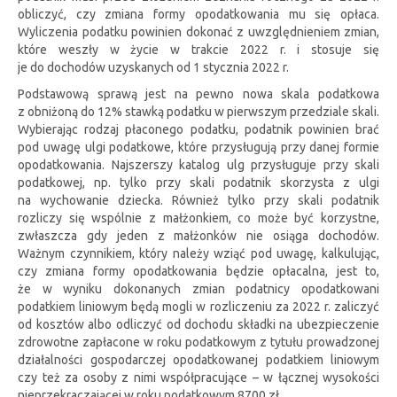
obliczyć, czy zmiana formy opodatkowania mu się opłaca.
Wyliczenia podatku powinien dokonać z uwzględnieniem zmian,
które weszły w życie w trakcie 2022 r. i stosuje się
je do dochodów uzyskanych od 1 stycznia 2022 r.
Podstawową sprawą jest na pewno nowa skala podatkowa
z obniżoną do 12% stawką podatku w pierwszym przedziale skali.
Wybierając rodzaj płaconego podatku, podatnik powinien brać
pod uwagę ulgi podatkowe, które przysługują przy danej formie
opodatkowania. Najszerszy katalog ulg przysługuje przy skali
podatkowej, np. tylko przy skali podatnik skorzysta z ulgi
na wychowanie dziecka. Również tylko przy skali podatnik
rozliczy się wspólnie z małżonkiem, co może być korzystne,
zwłaszcza gdy jeden z małżonków nie osiąga dochodów.
Ważnym czynnikiem, który należy wziąć pod uwagę, kalkulując,
czy zmiana formy opodatkowania będzie opłacalna, jest to,
że w wyniku dokonanych zmian podatnicy opodatkowani
podatkiem liniowym będą mogli w rozliczeniu za 2022 r. zaliczyć
od kosztów albo odliczyć od dochodu składki na ubezpieczenie
zdrowotne zapłacone w roku podatkowym z tytułu prowadzonej
działalności gospodarczej opodatkowanej podatkiem liniowym
czy też za osoby z nimi współpracujące – w łącznej wysokości
nieprzekraczającej w roku podatkowym 8700 zł.