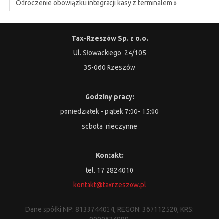
Odroczenie obowiązku integracji kasy z terminalem »
Tax-Rzeszów Sp. z o.o.
Ul. Słowackiego 24/105
35-060 Rzeszów
Godziny pracy:
poniedziałek - piątek 7:00- 15:00
sobota nieczynne
Kontakt:
tel. 17 2824010
kontakt@taxrzeszow.pl
Dane spółki NIP: 8133744034, REGON: 367112520, KRS:
0000674989.