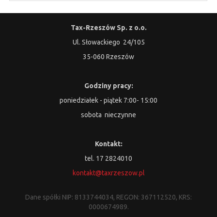
Tax-Rzeszów Sp. z o.o.
Ul. Słowackiego 24/105
35-060 Rzeszów
Godziny pracy:
poniedziałek - piątek 7:00- 15:00
sobota nieczynne
Kontakt:
tel. 17 2824010
kontakt@taxrzeszow.pl
Dane spółki NIP: 8133744034, REGON: 367112520, KRS:
0000674989.