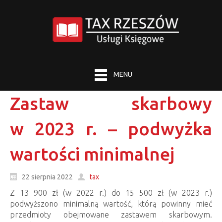
MENU
Zastaw skarbowy
w 2023 r. – podwyżka
wartości minimalnej
22 sierpnia 2022
tax
Z 13 900 zł (w 2022 r.) do 15 500 zł (w 2023 r.)
podwyższono minimalną wartość, którą powinny mieć
przedmioty obejmowane zastawem skarbowym.