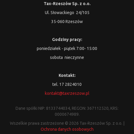
Tax-Rzeszów Sp. z o.o.
Ul. Słowackiego 24/105
35-060 Rzeszów
Godziny pracy:
poniedziałek - piątek 7:00- 15:00
sobota nieczynne
Kontakt:
tel. 17 2824010
kontakt@taxrzeszow.pl
Dane spółki NIP: 8133744034, REGON: 367112520, KRS:
0000674989.
Wszelkie prawa zastrzeżone © 2026 Tax-Rzeszów Sp. z o.o. |
Ochrona danych osobowych