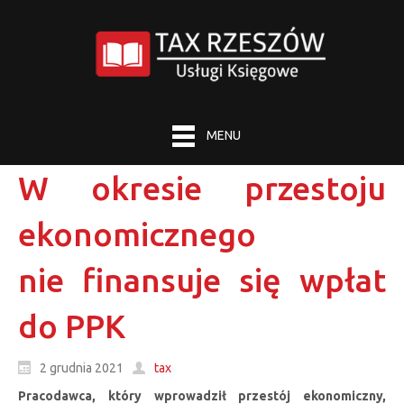
MENU
W okresie przestoju
ekonomicznego
nie finansuje się wpłat
do PPK
2 grudnia 2021
tax
Pracodawca, który wprowadził przestój ekonomiczny,