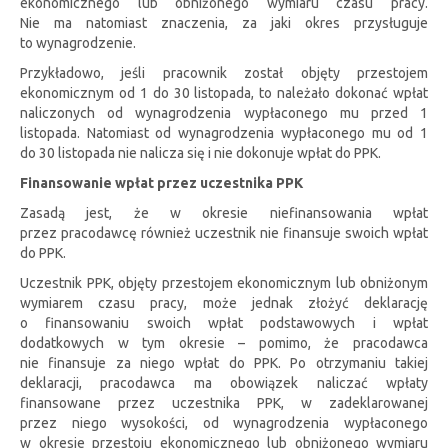
ekonomicznego lub obniżonego wymiaru czasu pracy.
Nie ma natomiast znaczenia, za jaki okres przysługuje
to wynagrodzenie.
Przykładowo, jeśli pracownik został objęty przestojem
ekonomicznym od 1 do 30 listopada, to należało dokonać wpłat
naliczonych od wynagrodzenia wypłaconego mu przed 1
listopada. Natomiast od wynagrodzenia wypłaconego mu od 1
do 30 listopada nie nalicza się i nie dokonuje wpłat do PPK.
Finansowanie wpłat przez uczestnika PPK
Zasadą jest, że w okresie niefinansowania wpłat
przez pracodawcę również uczestnik nie finansuje swoich wpłat
do PPK.
Uczestnik PPK, objęty przestojem ekonomicznym lub obniżonym
wymiarem czasu pracy, może jednak złożyć deklarację
o finansowaniu swoich wpłat podstawowych i wpłat
dodatkowych w tym okresie – pomimo, że pracodawca
nie finansuje za niego wpłat do PPK. Po otrzymaniu takiej
deklaracji, pracodawca ma obowiązek naliczać wpłaty
finansowane przez uczestnika PPK, w zadeklarowanej
przez niego wysokości, od wynagrodzenia wypłaconego
w okresie przestoju ekonomicznego lub obniżonego wymiaru