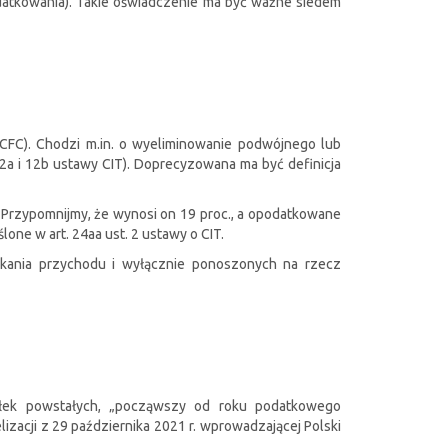
datkowania). Takie oświadczenie ma być ważne siedem
CFC). Chodzi m.in. o wyeliminowanie podwójnego lub
2a i 12b ustawy CIT). Doprecyzowana ma być definicja
 Przypomnijmy, że wynosi on 19 proc., a opodatkowane
one w art. 24aa ust. 2 ustawy o CIT.
kania przychodu i wyłącznie ponoszonych na rzecz
ółek powstałych, „począwszy od roku podatkowego
izacji z 29 października 2021 r. wprowadzającej Polski