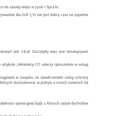
o do zasady wejść w życie 1 lipca br.
ywiadzie dla DGP („To nie jest dobry czas na zupełnie
hodowym (art. 24ca). Zaczęłyby więc one obowiązywać
 w artykule „Minimalny CIT uderzy rykoszetem w usługi
osiągnięta w związku ze świadczeniem usług ochrony
e, których dochodowość w jednym z trzech ostatnich lat
ałalności operacyjnej bądź u których udział dochodów