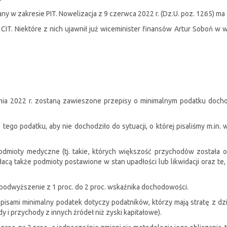
 w zakresie PIT. Nowelizacja z 9 czerwca 2022 r. (Dz.U. poz. 1265) ma c
T. Niektóre z nich ujawnił już wiceminister finansów Artur Soboń w w
dnia 2022 r. zostaną zawieszone przepisy o minimalnym podatku doc
go podatku, aby nie dochodziło do sytuacji, o której pisaliśmy m.in.
odmioty medyczne (tj. takie, których większość przychodów została 
płacą także podmioty postawione w stan upadłości lub likwidacji oraz t
ą podwyższenie z 1 proc. do 2 proc. wskaźnika dochodowości.
pisami minimalny podatek dotyczy podatników, którzy mają stratę z dzi
 i przychody z innych źródeł niż zyski kapitałowe).