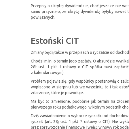
Przepisy o ukrytej dywidendzie, choć jeszcze nie wes
samo przyznało, że ukrytą dywidendą byłyby nawet 
powiązanych.
Estoński CIT
Zmiany będą także w przepisach o ryczałcie od docho
Chodzi m.in. o termin jego zapłaty. O absurdzie wyni
28t ust. 1 pkt 1 ustawy o CIT spółka musi zapłacić
z kalendarzowym).
Problem pojawia się, gdy wspólnicy postanowią o zali
wypłacone w sierpniu lub we wrześniu, to i tak esto
zdarzenie, które je powoduje.
Ma być to zmienione, podobnie jak termin na złoż
pierwszego roku podatkowego, w którym podatnik chc
Dziś zawiadomienie o wyborze ryczałtu od dochodów 
ryczałt (art. 28j ust. 1 pkt 7 ustawy o CIT). Nie 
oraz sprawozdanie finansowe i wejść w nowy rok poda