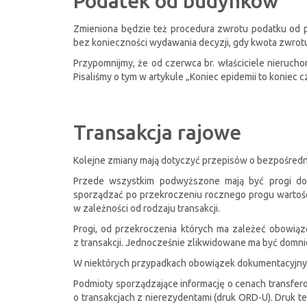
Podatek od budynków
Zmieniona będzie też procedura zwrotu podatku od pr
bez konieczności wydawania decyzji, gdy kwota zwrotu
Przypomnijmy, że od czerwca br. właściciele nieruc
Pisaliśmy o tym w artykule „Koniec epidemii to koniec c
Transakcja rajowe
Kolejne zmiany mają dotyczyć przepisów o bezpośredni
Przede wszystkim podwyższone mają być progi dok
sporządzać po przekroczeniu rocznego progu wartości 
w zależności od rodzaju transakcji.
Progi, od przekroczenia których ma zależeć obowiąz
z transakcji. Jednocześnie zlikwidowane ma być domni
W niektórych przypadkach obowiązek dokumentacyjny m
Podmioty sporządzające informację o cenach transferowy
o transakcjach z nierezydentami (druk ORD-U). Druk t