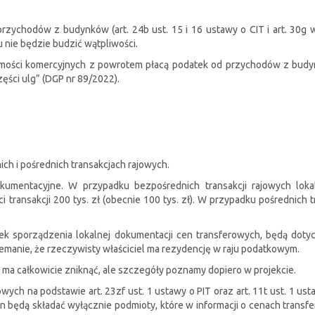
zychodów z budynków (art. 24b ust. 15 i 16 ustawy o CIT i art. 30g w
 nie będzie budzić wątpliwości.
homości komercyjnych z powrotem płacą podatek od przychodów z budynk
zęści ulg” (DGP nr 89/2022).
ch i pośrednich transakcjach rajowych.
umentacyjne. W przypadku bezpośrednich transakcji rajowych loka
transakcji 200 tys. zł (obecnie 100 tys. zł). W przypadku pośrednich 
ek sporządzenia lokalnej dokumentacji cen transferowych, będą dotycz
emanie, że rzeczywisty właściciel ma rezydencję w raju podatkowym.
a całkowicie zniknąć, ale szczegóły poznamy dopiero w projekcie.
ch na podstawie art. 23zf ust. 1 ustawy o PIT oraz art. 11t ust. 1 ust
en będą składać wyłącznie podmioty, które w informacji o cenach trans