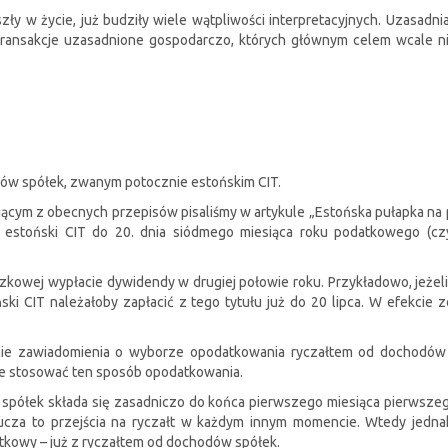
zły w życie, już budziły wiele wątpliwości interpretacyjnych. Uzasadni
transakcje uzasadnione gospodarczo, których głównym celem wcale n
dów spółek, zwanym potocznie estońskim CIT.
kającym z obecnych przepisów pisaliśmy w artykule „Estońska pułapka na
 estoński CIT do 20. dnia siódmego miesiąca roku podatkowego (czyl
czkowej wypłacie dywidendy w drugiej połowie roku. Przykładowo, jeże
ński CIT należałoby zapłacić z tego tytułu już do 20 lipca. W efekci
enie zawiadomienia o wyborze opodatkowania ryczałtem od dochodów
e stosować ten sposób opodatkowania.
spółek składa się zasadniczo do końca pierwszego miesiąca pierwsz
wyklucza to przejścia na ryczałt w każdym innym momencie. Wtedy jedn
tkowy – już z ryczałtem od dochodów spółek.