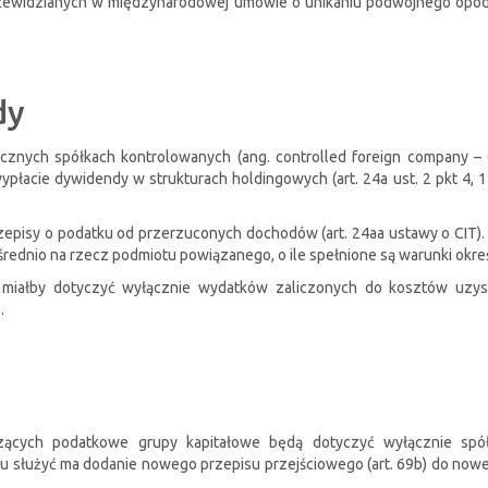
przewidzianych w międzynarodowej umowie o unikaniu podwójnego opo
dy
cznych spółkach kontrolowanych (ang. controlled foreign company – 
łacie dywidendy w strukturach holdingowych (art. 24a ust. 2 pkt 4, 1
zepisy o podatku od przerzuconych dochodów (art. 24aa ustawy o CIT).
rednio na rzecz podmiotu powiązanego, o ile spełnione są warunki określ
iałby dotyczyć wyłącznie wydatków zaliczonych do kosztów uzys
.
rzących podatkowe grupy kapitałowe będą dotyczyć wyłącznie sp
u służyć ma dodanie nowego przepisu przejściowego (art. 69b) do nowel