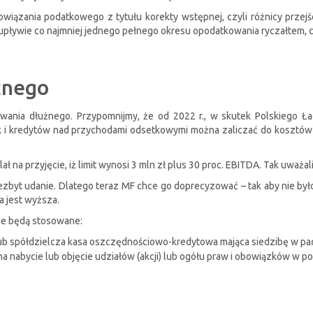
iązania podatkowego z tytułu korekty wstępnej, czyli różnicy prze
 upływie co najmniej jednego pełnego okresu opodatkowania ryczałtem, c
żnego
wania dłużnego. Przypomnijmy, że od 2022 r., w skutek Polskiego Ład
i kredytów nad przychodami odsetkowymi można zaliczać do kosztów 
ł na przyjęcie, iż limit wynosi 3 mln zł plus 30 proc. EBITDA. Tak uważali
niezbyt udanie. Dlatego teraz MF chce go doprecyzować – tak aby nie b
a jest wyższa.
ie będą stosowane:
 lub spółdzielcza kasa oszczędnościowo-kredytowa mająca siedzibę w p
 nabycie lub objęcie udziałów (akcji) lub ogółu praw i obowiązków w p