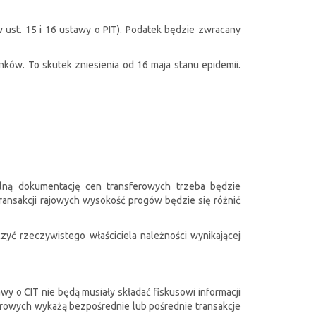
 ust. 15 i 16 ustawy o PIT). Podatek będzie zwracany
ów. To skutek zniesienia od 16 maja stanu epidemii.
lną dokumentację cen transferowych trzeba będzie
transakcji rajowych wysokość progów będzie się różnić
yć rzeczywistego właściciela należności wynikającej
awy o CIT nie będą musiały składać fiskusowi informacji
ferowych wykażą bezpośrednie lub pośrednie transakcje