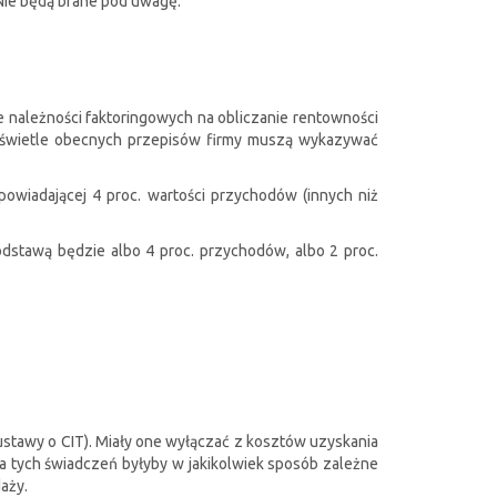
 Nie będą brane pod uwagę:
należności faktoringowych na obliczanie rentowności
 w świetle obecnych przepisów firmy muszą wykazywać
owiadającej 4 proc. wartości przychodów (innych niż
odstawą będzie albo 4 proc. przychodów, albo 2 proc.
c ustawy o CIT). Miały one wyłączać z kosztów uzyskania
a tych świadczeń byłyby w jakikolwiek sposób zależne
aży.