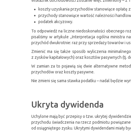
Wskaźnik dochodowości zostanie więc zmieniony – z 1 p
koszty uzyskania przychodów stanowiące opłatę z
przychody stanowiące wartość należności handlow
podatek akcyzowy.
To odpowiedź na liczne niedoskonałości obecnego ro
pisaliśmy w artykule „Interpretacja ogólna ministr
przychód dwukrotnie: raz przy sprzedaży towarów i usłu
Zmienić ma się także sposób wyliczenia minimalnego
z zysków kapitałowych) oraz kosztów pasywnych (tj. do
W zamian za to pojawią się dwie alternatywne metody
przychodów oraz koszty pasywne.
Nie zmieni się sama stawka podatku – nadal będzie wyn
Ukryta dywidenda
Uchylone mają być przepisy o tzw. ukrytej dywidendzie,
przychodu świadczenia na rzecz podmiotu powiązanego
od osiągniętego zysku. Ukrytymi dywidendami miały by