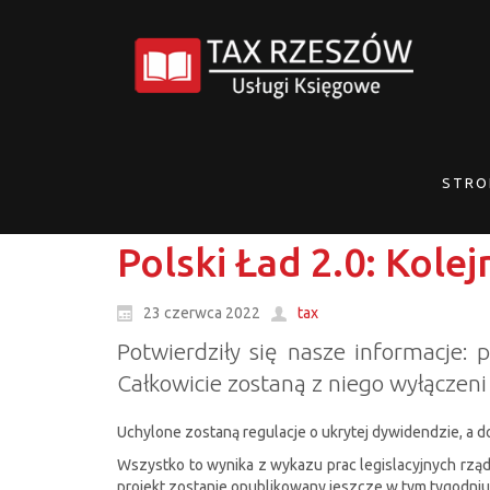
STRO
Polski Ład 2.0: Kole
23 czerwca 2022
tax
Potwierdziły się nasze informacje
Całkowicie zostaną z niego wyłączeni
Uchylone zostaną regulacje o ukrytej dywidendzie, a do
Wszystko to wynika z wykazu prac legislacyjnych rządu
projekt zostanie opublikowany jeszcze w tym tygodniu