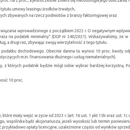
roc. na 2 proc., a jednocześnie zmieni się metodologia jego obliczania.
 tytułu umowy leasingu środków trwałych,
ych zbywanych na rzecz podmiotów z branży faktoringowej oraz
związania wprowadzonego z początkiem 2022 r. O negatywnym wpływie 
a naraża na podatek minimalny” (DGP nr 240/2021). Wskazywaliśmy, że
g, a drugi raz, zbywając swoją wierzytelność z tego tytułu.
 podatku dochodowego. Obecnie danina ta wynosi 10 proc. kwoty odp
tyczących m.in. finansowania dłużnego i usług niematerialnych).
, z których podatnik będzie mógł sobie wybrać bardziej korzystną. P
osić 10 proc.
 które miały wejść w życie od 2023 r. (art. 16 ust. 1 pkt 15b oraz ust. 1
, wspólnika bądź akcjonariusza, jeżeli wysokość lub termin poniesieni
ć przykładowo opłaty licencyjne, uzależnione często od wyników sprzed