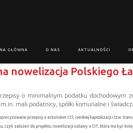
NA GŁÓWNA
O NAS
AKTUALNOŚCI
O
jna nowelizacja Polskiego 
: przepisy o minimalnym podatku dochodowym z
 m.in. mali podatnicy, spółki komunalne i świadc
precyzowane przepisy o estońskim CIT, cienkiej kapitalizacji i tzw. tran
, czyli założeń do projektu nowelizacji ustawy o CIT, która ma być ko
.