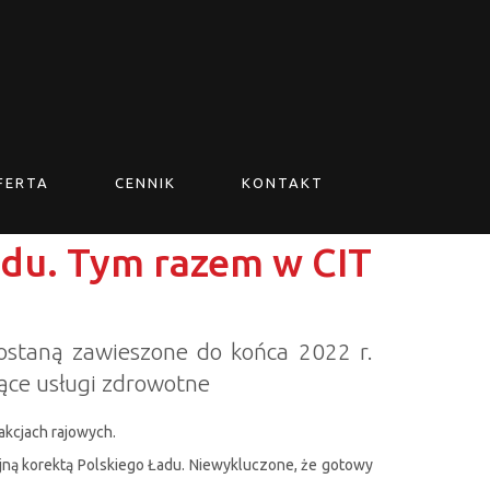
FERTA
CENNIK
KONTAKT
Ładu. Tym razem w CIT
ostaną zawieszone do końca 2022 r.
zące usługi zdrowotne
sakcjach rajowych.
lejną korektą Polskiego Ładu. Niewykluczone, że gotowy