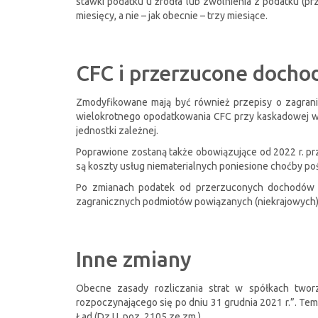
stawki podatku u źródła lub zwolnienia z podatku (
miesięcy, a nie – jak obecnie – trzy miesiące.
CFC i przerzucone docho
Zmodyfikowane mają być również przepisy o zagrani
wielokrotnego opodatkowania CFC przy kaskadowej wyp
jednostki zależnej.
Poprawione zostaną także obowiązujące od 2022 r. pr
są koszty usług niematerialnych poniesione choćby poś
Po zmianach podatek od przerzuconych dochodów m
zagranicznych podmiotów powiązanych (niekrajowych)
Inne zmiany
Obecne zasady rozliczania strat w spółkach two
rozpoczynającego się po dniu 31 grudnia 2021 r.”. Tem
Ład (Dz.U. poz. 2105 ze zm.).