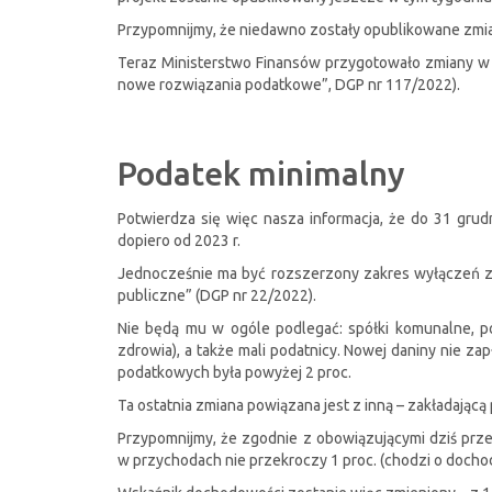
Przypomnijmy, że niedawno zostały opublikowane zmiany
Teraz Ministerstwo Finansów przygotowało zmiany w CI
nowe rozwiązania podatkowe”, DGP nr 117/2022).
Podatek minimalny
Potwierdza się więc nasza informacja, że do 31 gru
dopiero od 2023 r.
Jednocześnie ma być rozszerzony zakres wyłączeń z te
publiczne” (DGP nr 22/2022).
Nie będą mu w ogóle podlegać: spółki komunalne, p
zdrowia), a także mali podatnicy. Nowej daniny nie za
podatkowych była powyżej 2 proc.
Ta ostatnia zmiana powiązana jest z inną – zakładając
Przypomnijmy, że zgodnie z obowiązującymi dziś prze
w przychodach nie przekroczy 1 proc. (chodzi o dochody