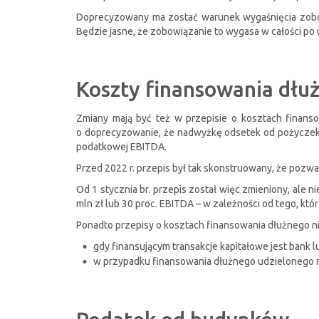
Doprecyzowany ma zostać warunek wygaśnięcia zobow
Będzie jasne, że zobowiązanie to wygasa w całości po
Koszty finansowania dłu
Zmiany mają być też w przepisie o kosztach finanso
o doprecyzowanie, że nadwyżkę odsetek od pożyczek 
podatkowej EBITDA.
Przed 2022 r. przepis był tak skonstruowany, że pozwala
Od 1 stycznia br. przepis został więc zmieniony, ale 
mln zł lub 30 proc. EBITDA – w zależności od tego, któr
Ponadto przepisy o kosztach finansowania dłużnego n
gdy finansującym transakcje kapitałowe jest bank
w przypadku finansowania dłużnego udzielonego na