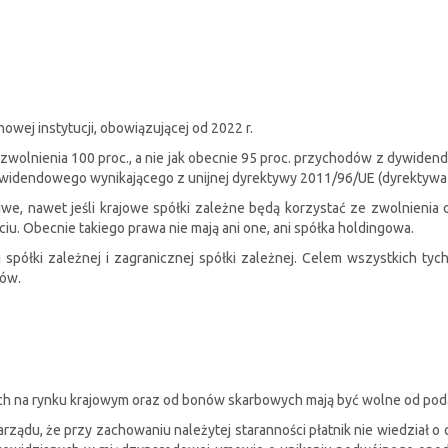
wej instytucji, obowiązującej od 2022 r.
 zwolnienia 100 proc., a nie jak obecnie 95 proc. przychodów z dywide
widendowego wynikającego z unijnej dyrektywy 2011/96/UE (dyrektywa P
iwe, nawet jeśli krajowe spółki zależne będą korzystać ze zwolnienia
iu. Obecnie takiego prawa nie mają ani one, ani spółka holdingowa.
spółki zależnej i zagranicznej spółki zależnej. Celem wszystkich tyc
tów.
ch na rynku krajowym oraz od bonów skarbowych mają być wolne od poda
ądu, że przy zachowaniu należytej staranności płatnik nie wiedział o 