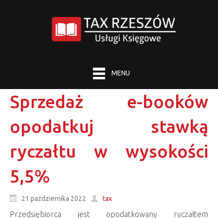
MENU
Sprzedaż e-booków
opodatkuj stawką
ryczałtu w wysokości
5,5%
21 października 2022
tax
Przedsiębiorca jest opodatkowany ryczałtem