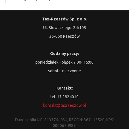
Tax-Rzeszów Sp. z o.o.
Ul. Słowackiego 24/105
35-060 Rzeszów
Godziny pracy:
poniedziałek - piątek 7:00- 15:00
sobota nieczynne
Kontakt:
tel. 17 2824010
kontakt@taxrzeszow.pl
Dane spółki NIP: 8133744034, REGON: 367112520, KRS:
0000674989.