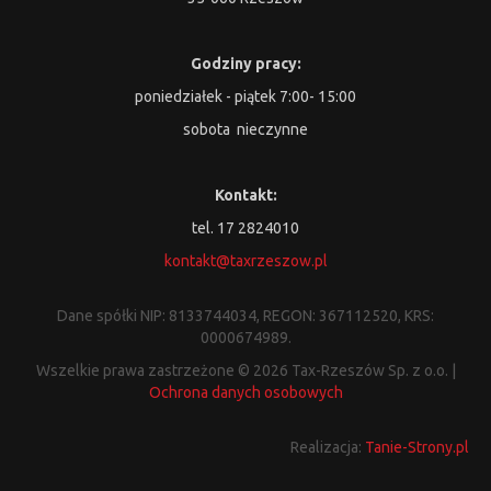
Godziny pracy:
poniedziałek - piątek 7:00- 15:00
sobota nieczynne
Kontakt:
tel. 17 2824010
kontakt@taxrzeszow.pl
Dane spółki NIP: 8133744034, REGON: 367112520, KRS:
0000674989.
Wszelkie prawa zastrzeżone © 2026 Tax-Rzeszów Sp. z o.o. |
Ochrona danych osobowych
Realizacja:
Tanie-Strony.pl