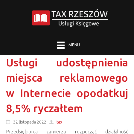
MENU
Usługi udostępnienia
miejsca reklamowego
w Internecie opodatkuj
8,5% ryczałtem
22 listopada 2022
tax
Przedsiębiorca zamierza rozpocząć działalność