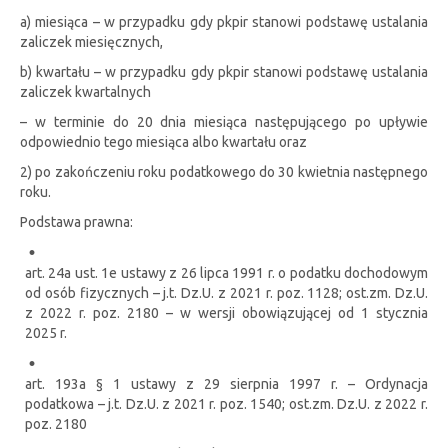
a) miesiąca
–
w przypadku gdy pkpir stanowi podstawę ustalania
zaliczek miesięcznych,
b) kwartału
–
w przypadku gdy pkpir stanowi podstawę ustalania
zaliczek kwartalnych
–
w terminie do 20 dnia miesiąca następującego po upływie
odpowiednio tego miesiąca albo kwartału oraz
2) po zakończeniu roku podatkowego do 30 kwietnia następnego
roku.
Podstawa prawna:
art. 24a ust. 1e ustawy z 26 lipca 1991 r. o podatku dochodowym
od osób fizycznych
–
j.t. Dz.U. z 2021 r. poz. 1128; ost.zm. Dz.U.
z 2022 r. poz. 2180
–
w wersji obowiązującej od 1 stycznia
2025 r.
art. 193a § 1 ustawy z 29 sierpnia 1997 r.
–
Ordynacja
podatkowa
–
j.t. Dz.U. z 2021 r. poz. 1540; ost.zm. Dz.U. z 2022 r.
poz. 2180