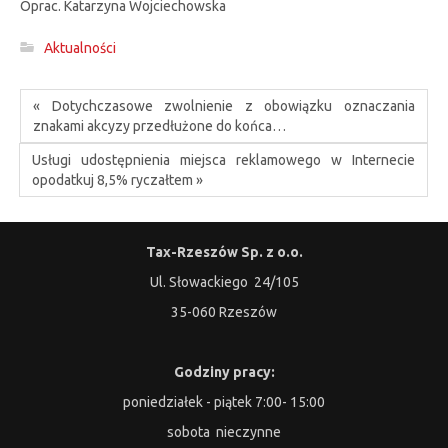
Oprac. Katarzyna Wojciechowska
Aktualności
« Dotychczasowe zwolnienie z obowiązku oznaczania
znakami akcyzy przedłużone do końca…
Usługi udostępnienia miejsca reklamowego w Internecie
opodatkuj 8,5% ryczałtem »
Tax-Rzeszów Sp. z o.o.
Ul. Słowackiego 24/105
35-060 Rzeszów
Godziny pracy:
poniedziałek - piątek 7:00- 15:00
sobota nieczynne