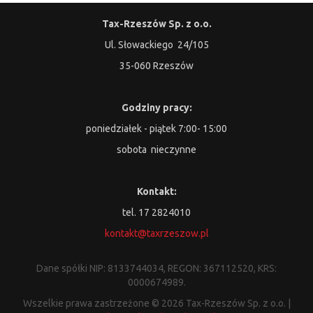
Tax-Rzeszów Sp. z o.o.
Ul. Słowackiego 24/105
35-060 Rzeszów
Godziny pracy:
poniedziałek - piątek 7:00- 15:00
sobota nieczynne
Kontakt:
tel. 17 2824010
kontakt@taxrzeszow.pl
Dane spółki NIP: 8133744034, REGON: 367112520, KRS:
0000674989.
Wszelkie prawa zastrzeżone © 2026 Tax-Rzeszów Sp. z o.o. |