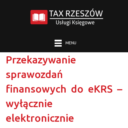
MENU
Przekazywanie
sprawozdań
finansowych do eKRS –
wyłącznie
elektronicznie