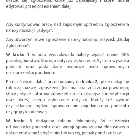
ukazać się zgłoszenia, które już zapisaliśmy i które można
edytować przed przesłaniem dalej:
Aby kontynuować pracę nad zapisanym uprzednio zgłoszeniem
należy nacisnąć „edycja”.
Aby utworzyć nowe zgłoszenie należy nacisnąć przycisk „Dodaj
zgłoszenie”.
W kroku 1
w polu wyszukiwarki należy wpisać numer KRS
przedsiębiorstwa, którego dotyczy zgłoszenie. System wyszuka
podmiot oraz poda dane osobowe osób uprawnionych
do reprezentacji podmiotu.
Po naciśnięciu „dalej” przechodzimy do
kroku 2
, gdzie nadajemy
roboczą nazwę zgłoszeniu (nie ma ona znaczenia prawnego;
służy jedynie autorowi zgłoszeń do ich łatwiejszej identyfikacji)
oraz okres, jakiego zgłoszenie dotyczy. Należy też wybrać
czy składane będzie sprawozdanie pojedynczego podmiotu
czy grupy kapitałowej.
W kroku 3
dodajemy kolejno dokumenty. W zależności
od wielkości podmiotu oraz wersji sprawozdania finansowego
dokumentów może być mniej lub więcej, jednak poniższe trzy: