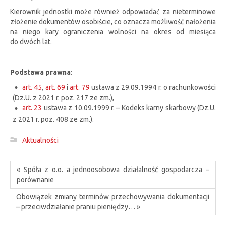
Kierownik jednostki może również odpowiadać za nieterminowe
złożenie dokumentów osobiście, co oznacza możliwość nałożenia
na niego kary ograniczenia wolności na okres od miesiąca
do dwóch lat.
Podstawa prawna
:
art. 45
,
art. 69
i
art. 79
ustawa z 29.09.1994 r. o rachunkowości
(Dz.U. z 2021 r. poz. 217 ze zm.),
art. 23
ustawa z 10.09.1999 r. – Kodeks karny skarbowy (Dz.U.
z 2021 r. poz. 408 ze zm.).
Aktualności
« Spóła z o.o. a jednoosobowa działalność gospodarcza –
porównanie
Obowiązek zmiany terminów przechowywania dokumentacji
– przeciwdziałanie praniu pieniędzy… »