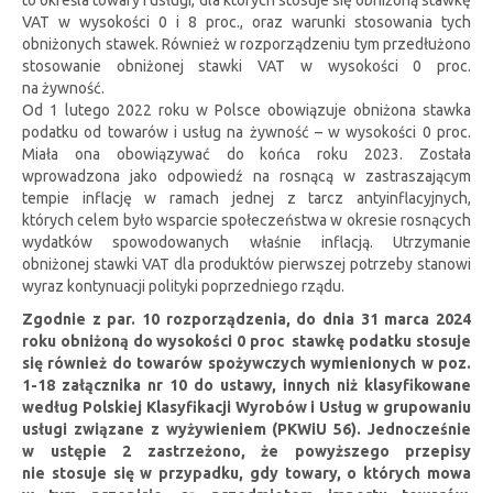
VAT w wysokości 0 i 8 proc., oraz warunki stosowania tych
obniżonych stawek. Również w rozporządzeniu tym przedłużono
stosowanie obniżonej stawki VAT w wysokości 0 proc.
na żywność.
Od 1 lutego 2022 roku w Polsce obowiązuje obniżona stawka
podatku od towarów i usług na żywność – w wysokości 0 proc.
Miała ona obowiązywać do końca roku 2023. Została
wprowadzona jako odpowiedź na rosnącą w zastraszającym
tempie inflację w ramach jednej z tarcz antyinflacyjnych,
których celem było wsparcie społeczeństwa w okresie rosnących
wydatków spowodowanych właśnie inflacją. Utrzymanie
obniżonej stawki VAT dla produktów pierwszej potrzeby stanowi
wyraz kontynuacji polityki poprzedniego rządu.
Zgodnie z par. 10 rozporządzenia, do dnia 31 marca 2024
roku obniżoną do wysokości 0 proc stawkę podatku stosuje
się również do towarów spożywczych wymienionych w poz.
1-18 załącznika nr 10 do ustawy, innych niż klasyfikowane
według Polskiej Klasyfikacji Wyrobów i Usług w grupowaniu
usługi związane z wyżywieniem (PKWiU 56). Jednocześnie
w ustępie 2 zastrzeżono, że powyższego przepisy
nie stosuje się w przypadku, gdy towary, o których mowa