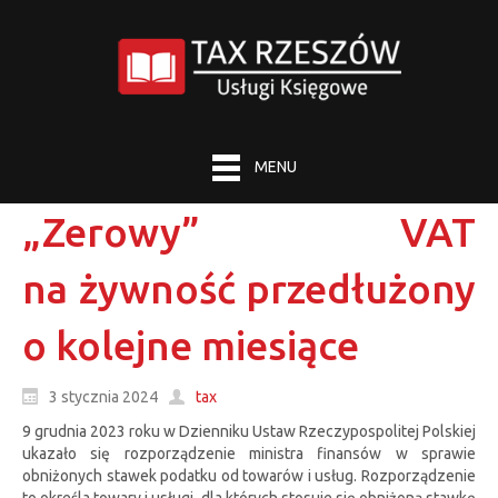
MENU
„Zerowy” VAT
na żywność przedłużony
o kolejne miesiące
3 stycznia 2024
tax
9 grudnia 2023 roku w Dzienniku Ustaw Rzeczypospolitej Polskiej
ukazało się rozporządzenie ministra finansów w sprawie
obniżonych stawek podatku od towarów i usług. Rozporządzenie
to określa towary i usługi, dla których stosuje się obniżoną stawkę