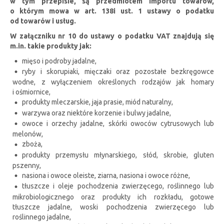
w tym przepisie, są przedmiotem importu towarów,
o którym mowa w art. 138i ust. 1 ustawy o podatku
od towarów i usług.
W załączniku nr 10 do ustawy o podatku VAT znajdują się
m.in. takie produkty jak:
mięso i podroby jadalne,
ryby i skorupiaki, mięczaki oraz pozostałe bezkręgowce
wodne, z wyłączeniem określonych rodzajów jak homary
i ośmiornice,
produkty mleczarskie, jaja prasie, miód naturalny,
warzywa oraz niektóre korzenie i bulwy jadalne,
owoce i orzechy jadalne, skórki owoców cytrusowych lub
melonów,
zboża,
produkty przemysłu młynarskiego, słód, skrobie, gluten
pszenny,
nasiona i owoce oleiste, ziarna, nasiona i owoce różne,
tłuszcze i oleje pochodzenia zwierzęcego, roślinnego lub
mikrobiologicznego oraz produkty ich rozkładu, gotowe
tłuszcze jadalne, woski pochodzenia zwierzęcego lub
roślinnego jadalne,