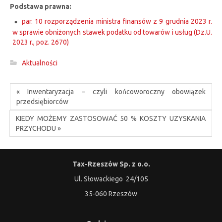
Podstawa prawna:
par. 10 rozporządzenia ministra finansów z 9 grudnia 2023 r.
w sprawie obniżonych stawek podatku od towarów i usług (Dz.U.
2023 r., poz. 2670)
Aktualności
« Inwentaryzacja – czyli końcoworoczny obowiązek
przedsiębiorców
KIEDY MOŻEMY ZASTOSOWAĆ 50 % KOSZTY UZYSKANIA
PRZYCHODU »
Tax-Rzeszów Sp. z o.o.
Ul. Słowackiego 24/105
35-060 Rzeszów