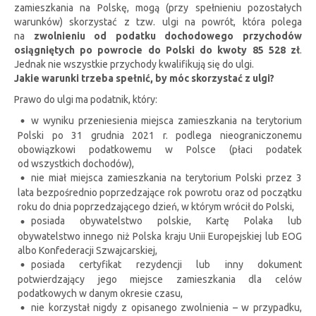
zamieszkania na Polskę, mogą (przy spełnieniu pozostałych
warunków) skorzystać z tzw. ulgi na powrót, która polega
na
zwolnieniu od podatku dochodowego przychodów
osiągniętych po powrocie do Polski do kwoty 85 528 zł
.
Jednak nie wszystkie przychody kwalifikują się do ulgi.
Jakie warunki trzeba spełnić, by móc skorzystać z ulgi?
Prawo do ulgi ma podatnik, który:
w wyniku przeniesienia miejsca zamieszkania na terytorium
Polski po 31 grudnia 2021 r. podlega nieograniczonemu
obowiązkowi podatkowemu w Polsce (płaci podatek
od wszystkich dochodów),
nie miał miejsca zamieszkania na terytorium Polski przez 3
lata bezpośrednio poprzedzające rok powrotu oraz od początku
roku do dnia poprzedzającego dzień, w którym wrócił do Polski,
posiada obywatelstwo polskie, Kartę Polaka lub
obywatelstwo innego niż Polska kraju Unii Europejskiej lub EOG
albo Konfederacji Szwajcarskiej,
posiada certyfikat rezydencji lub inny dokument
potwierdzający jego miejsce zamieszkania dla celów
podatkowych w danym okresie czasu,
nie korzystał nigdy z opisanego zwolnienia – w przypadku,