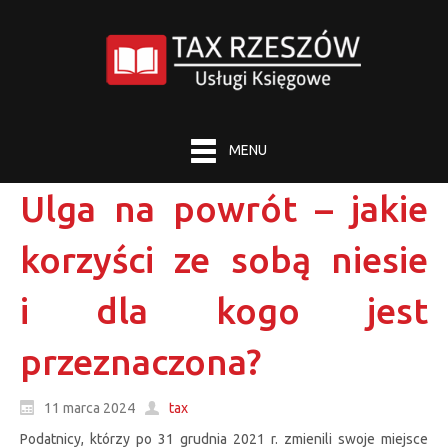
MENU
Ulga na powrót – jakie
korzyści ze sobą niesie
i dla kogo jest
przeznaczona?
11 marca 2024
tax
Podatnicy, którzy po 31 grudnia 2021 r. zmienili swoje miejsce