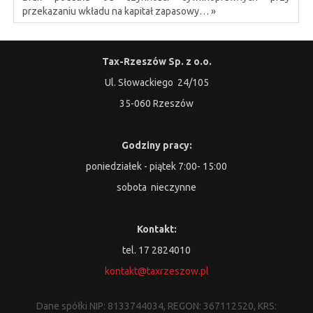
przekazaniu wkładu na kapitał zapasowy… »
Tax-Rzeszów Sp. z o.o.
Ul. Słowackiego 24/105
35-060 Rzeszów
Godziny pracy:
poniedziałek - piątek 7:00- 15:00
sobota nieczynne
Kontakt:
tel. 17 2824010
kontakt@taxrzeszow.pl
Dane spółki NIP: 8133744034, REGON: 367112520, KRS: