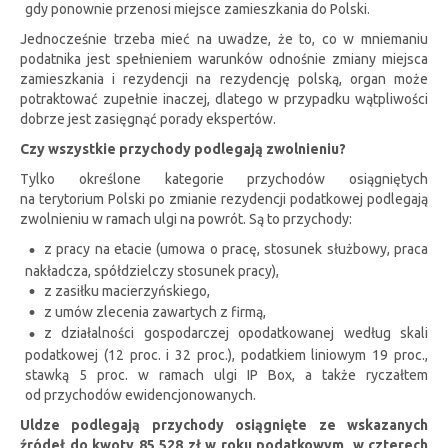
gdy ponownie przenosi miejsce zamieszkania do Polski.
Jednocześnie trzeba mieć na uwadze, że to, co w mniemaniu
podatnika jest spełnieniem warunków odnośnie zmiany miejsca
zamieszkania i rezydencji na rezydencję polską, organ może
potraktować zupełnie inaczej, dlatego w przypadku wątpliwości
dobrze jest zasięgnąć porady ekspertów.
Czy wszystkie przychody podlegają zwolnieniu?
Tylko określone kategorie przychodów osiągniętych
na terytorium Polski po zmianie rezydencji podatkowej podlegają
zwolnieniu w ramach ulgi na powrót. Są to przychody:
z pracy na etacie (umowa o pracę, stosunek służbowy, praca
nakładcza, spółdzielczy stosunek pracy),
z zasiłku macierzyńskiego,
z umów zlecenia zawartych z firmą,
z działalności gospodarczej opodatkowanej według skali
podatkowej (12 proc. i 32 proc.), podatkiem liniowym 19 proc.,
stawką 5 proc. w ramach ulgi IP Box, a także ryczałtem
od przychodów ewidencjonowanych.
Uldze podlegają przychody osiągnięte ze wskazanych
źródeł do kwoty 85 528 zł w roku podatkowym, w czterech