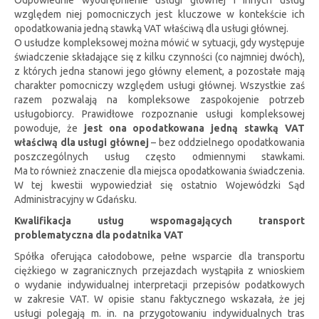
względem niej pomocniczych jest kluczowe w kontekście ich
opodatkowania jedną stawką VAT właściwą dla usługi głównej.
O usłudze kompleksowej można mówić w sytuacji, gdy występuje
świadczenie składające się z kilku czynności (co najmniej dwóch),
z których jedna stanowi jego główny element, a pozostałe mają
charakter pomocniczy względem usługi głównej. Wszystkie zaś
razem pozwalają na kompleksowe zaspokojenie potrzeb
usługobiorcy. Prawidłowe rozpoznanie usługi kompleksowej
powoduje, że
jest ona opodatkowana jedną stawką VAT
właściwą dla usługi głównej
– bez oddzielnego opodatkowania
poszczególnych usług często odmiennymi stawkami.
Ma to również znaczenie dla miejsca opodatkowania świadczenia.
W tej kwestii wypowiedział się ostatnio Wojewódzki Sąd
Administracyjny w Gdańsku.
Kwalifikacja usług wspomagających transport
problematyczna dla podatnika VAT
Spółka oferująca całodobowe, pełne wsparcie dla transportu
ciężkiego w zagranicznych przejazdach wystąpiła z wnioskiem
o wydanie indywidualnej interpretacji przepisów podatkowych
w zakresie VAT. W opisie stanu faktycznego wskazała, że jej
usługi polegają m. in. na przygotowaniu indywidualnych tras