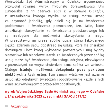
Wojewódzki Sąd Administracyjny w Gdańsku argumentując
przywołał również wyrok Trybunału Sprawiedliwości Unii
Europejskiej z 11 czerwca 2009 r. w sprawie C-572/07,
z uzasadnienia którego wynika, że usługi można uznać
za czynność jednolitą, gdy dzieli się je na świadczenia
podstawowe i świadczenia pomocnicze, tzn. takie, które
umożliwiają skorzystanie ze świadczenia podstawowego lub
są niezbędne dla możliwości skorzystania z niego.
W przedstawionym przez spółkę opisie stanu faktycznego
ciężko, zdaniem sądu, dopatrzeć się usługi, która ma charakter
dominujący i bez której wykonanie pozostałych usług byłoby
niemożliwe lub niecelowe. Każda ze świadczonych przez spółkę
usług może być świadczona jako usługa odrębna, niezwiązana
z pozostałymi, co wręcz stwierdziła sama spółka we wniosku.
Dlatego
istnieje możliwość dokupienia poza pakietem
niektórych z tych usług
. Tym samym właściwe jest uznanie
usług jako odrębnych świadczeń i opodatkowanie każdej z nich
w miejscu wynikającym z przepisów podatkowych.
wyrok Wojewódzkiego Sądu Administracyjnego w Gdańsku
z 24 października 2023 r., sygn. akt I SA/Gd 697/23
Aktualności