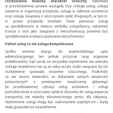
rozdzielenie miałoby charakter sztuczny
. Natomiast
w przedstawionej sprawie wystąpiły trzy rodzaje usług: usługa
wsparcia w organizacji przejazdu, usługa w zakresie assistance
oraz usługa związana z uiszczaniem opłat drogowych, w tym m.
in. prawo przejazdu tunelami. Dwie pierwsze usługi
są opodatkowane w miejscu siedziby usługobiorcy, natomiast
trzecia z nich jako związana z nieruchomością powinna być
opodatkowana w miejscu położenia nieruchomości.
Pakiet usług to nie usługa kompleksowa
Spółka wniosła skargę do wojewódzkiego sądu
administracyjnego, ten jednak przyznał rację organowi
podatkowemu. Sąd uznał, że wszystkie wymienione we wniosku
rodzaje działalności nie są ze sobą na tyle ściśle związane, by ich
rozdzielenie sprawiało wrażenie sztucznego. Podkreślił,
że nie można stwierdzić, że dokonanie samych świadczeń
pomocniczych z pominięciem świadczenia głównego
(w przedstawionej sytuacji usług assistance i usługi
pośredniczenia w uiszczaniu opłat w stosunku do usług wsparcia
transportu) nie miałoby ekonomicznego sensu dla nabywcy.
Wymienione usługi mogą być wykonywane pojedynczo i będą
miały gospodarcze uzasadnienie.