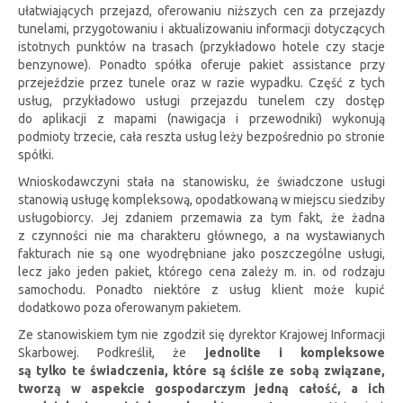
ułatwiających przejazd, oferowaniu niższych cen za przejazdy
tunelami, przygotowaniu i aktualizowaniu informacji dotyczących
istotnych punktów na trasach (przykładowo hotele czy stacje
benzynowe). Ponadto spółka oferuje pakiet assistance przy
przejeździe przez tunele oraz w razie wypadku. Część z tych
usług, przykładowo usługi przejazdu tunelem czy dostęp
do aplikacji z mapami (nawigacja i przewodniki) wykonują
podmioty trzecie, cała reszta usług leży bezpośrednio po stronie
spółki.
Wnioskodawczyni stała na stanowisku, że świadczone usługi
stanowią usługę kompleksową, opodatkowaną w miejscu siedziby
usługobiorcy. Jej zdaniem przemawia za tym fakt, że żadna
z czynności nie ma charakteru głównego, a na wystawianych
fakturach nie są one wyodrębniane jako poszczególne usługi,
lecz jako jeden pakiet, którego cena zależy m. in. od rodzaju
samochodu. Ponadto niektóre z usług klient może kupić
dodatkowo poza oferowanym pakietem.
Ze stanowiskiem tym nie zgodził się dyrektor Krajowej Informacji
Skarbowej. Podkreślił, że
jednolite i kompleksowe
są tylko te świadczenia, które są ściśle ze sobą związane,
tworzą w aspekcie gospodarczym jedną całość, a ich