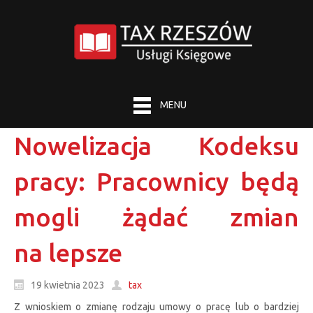
MENU
Nowelizacja Kodeksu
pracy: Pracownicy będą
mogli żądać zmian
na lepsze
19 kwietnia 2023
tax
Z wnioskiem o zmianę rodzaju umowy o pracę lub o bardziej