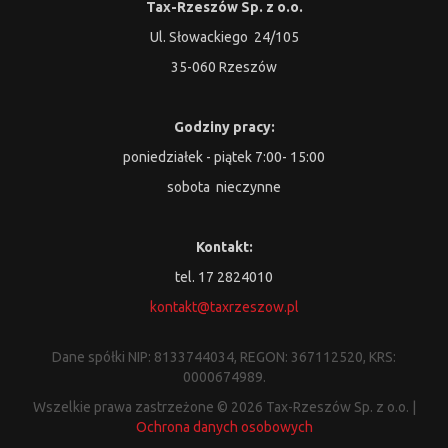
Tax-Rzeszów Sp. z o.o.
Ul. Słowackiego 24/105
35-060 Rzeszów
Godziny pracy:
poniedziałek - piątek 7:00- 15:00
sobota nieczynne
Kontakt:
tel. 17 2824010
kontakt@taxrzeszow.pl
Dane spółki NIP: 8133744034, REGON: 367112520, KRS:
0000674989.
Wszelkie prawa zastrzeżone © 2026 Tax-Rzeszów Sp. z o.o. |
Ochrona danych osobowych