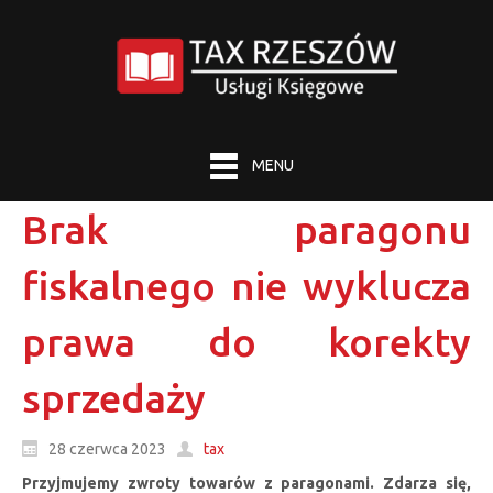
MENU
Brak paragonu
fiskalnego nie wyklucza
prawa do korekty
sprzedaży
28 czerwca 2023
tax
Przyjmujemy zwroty towarów z paragonami. Zdarza się,