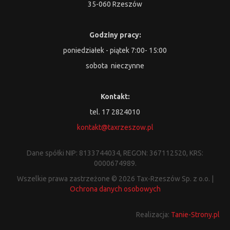
35-060 Rzeszów
Godziny pracy:
poniedziałek - piątek 7:00- 15:00
sobota nieczynne
Kontakt:
tel. 17 2824010
kontakt@taxrzeszow.pl
Dane spółki NIP: 8133744034, REGON: 367112520, KRS:
0000674989.
Wszelkie prawa zastrzeżone © 2026 Tax-Rzeszów Sp. z o.o. |
Ochrona danych osobowych
Realizacja:
Tanie-Strony.pl