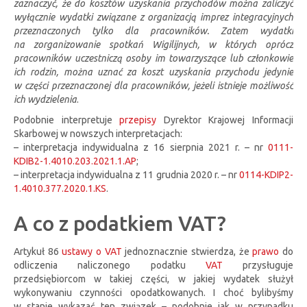
zaznaczyć, że do kosztów uzyskania przychodów można zaliczyć
wyłącznie wydatki związane z organizacją imprez integracyjnych
przeznaczonych tylko dla pracowników. Zatem wydatki
na zorganizowanie spotkań Wigilijnych, w których oprócz
pracowników uczestniczą osoby im towarzyszące lub członkowie
ich rodzin, można uznać za koszt uzyskania przychodu jedynie
w części przeznaczonej dla pracowników, jeżeli istnieje możliwość
ich wydzielenia
.
Podobnie interpretuje
przepisy
Dyrektor Krajowej Informacji
Skarbowej w nowszych interpretacjach:
– interpretacja indywidualna z 16 sierpnia 2021 r. – nr
0111-
KDIB2-1.4010.203.2021.1.AP
;
– interpretacja indywidualna z 11 grudnia 2020 r. – nr
0114-KDIP2-
1.4010.377.2020.1.KS
.
A co z podatkiem VAT?
Artykuł 86
ustawy o VAT
jednoznacznie stwierdza, że
prawo
do
odliczenia naliczonego podatku
VAT
przysługuje
przedsiębiorcom w takiej części, w jakiej wydatek służył
wykonywaniu czynności opodatkowanych. I choć bylibyśmy
w stanie wykazać ten związek – podobnie jak w przypadku