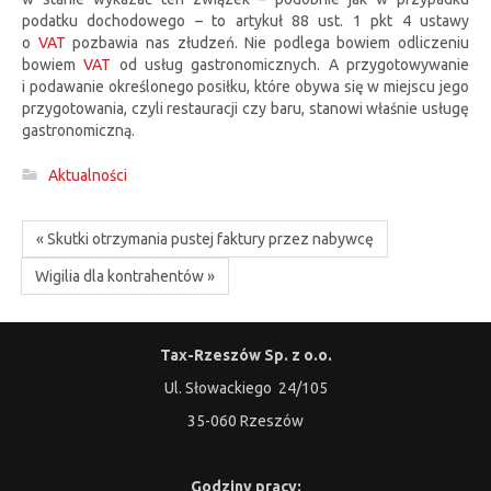
podatku dochodowego – to artykuł 88 ust. 1 pkt 4 ustawy
o
VAT
pozbawia nas złudzeń. Nie podlega bowiem odliczeniu
bowiem
VAT
od usług gastronomicznych. A przygotowywanie
i podawanie określonego posiłku, które obywa się w miejscu jego
przygotowania, czyli restauracji czy baru, stanowi właśnie usługę
gastronomiczną.
Aktualności
« Skutki otrzymania pustej faktury przez nabywcę
Wigilia dla kontrahentów »
Tax-Rzeszów Sp. z o.o.
Ul. Słowackiego 24/105
35-060 Rzeszów
Godziny pracy: