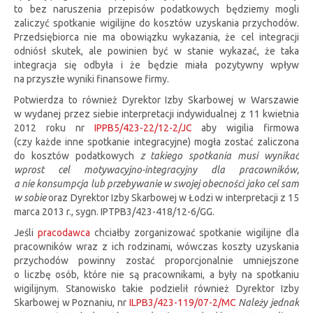
to bez naruszenia przepisów podatkowych będziemy mogli
zaliczyć spotkanie wigilijne do kosztów uzyskania przychodów.
Przedsiębiorca nie ma obowiązku wykazania, że cel integracji
odniósł skutek, ale powinien być w stanie wykazać, że taka
integracja się odbyła i że będzie miała pozytywny wpływ
na przyszłe wyniki finansowe firmy.
Potwierdza to również Dyrektor Izby Skarbowej w Warszawie
w wydanej przez siebie interpretacji indywidualnej z 11 kwietnia
2012 roku nr
IPPB5/423-22/12-2/JC
aby wigilia firmowa
(czy każde inne spotkanie integracyjne) mogła zostać zaliczona
do kosztów podatkowych
z takiego spotkania musi wynikać
wprost cel motywacyjno-integracyjny dla pracowników,
a nie konsumpcja lub przebywanie w swojej obecności jako cel sam
w sobie
oraz Dyrektor Izby Skarbowej w Łodzi w interpretacji z 15
marca 2013 r., sygn. IPTPB3/423-418/12-6/GG.
Jeśli
pracodawca
chciałby zorganizować spotkanie wigilijne dla
pracowników wraz z ich rodzinami, wówczas koszty uzyskania
przychodów powinny zostać proporcjonalnie umniejszone
o liczbę osób, które nie są pracownikami, a były na spotkaniu
wigilijnym. Stanowisko takie podzielił również Dyrektor Izby
Skarbowej w Poznaniu, nr
ILPB3/423-119/07-2/MC
Należy jednak