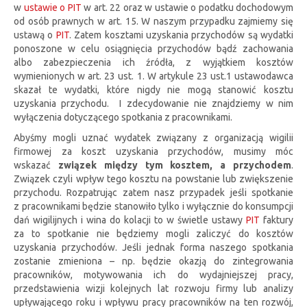
w
ustawie o PIT
w art. 22 oraz w ustawie o podatku dochodowym
od osób prawnych w art. 15. W naszym przypadku zajmiemy się
ustawą o
PIT
. Zatem kosztami uzyskania przychodów są wydatki
ponoszone w celu osiągnięcia przychodów bądź zachowania
albo zabezpieczenia ich źródła, z wyjątkiem kosztów
wymienionych w art. 23 ust. 1. W artykule 23 ust.1 ustawodawca
skazał te wydatki, które nigdy nie mogą stanowić kosztu
uzyskania przychodu. I zdecydowanie nie znajdziemy w nim
wyłączenia dotyczącego spotkania z pracownikami.
Abyśmy mogli uznać wydatek związany z organizacją wigilii
firmowej za koszt uzyskania przychodów, musimy móc
wskazać
związek między tym kosztem, a przychodem
.
Związek czyli wpływ tego kosztu na powstanie lub zwiększenie
przychodu. Rozpatrując zatem nasz przypadek jeśli spotkanie
z pracownikami będzie stanowiło tylko i wyłącznie do konsumpcji
dań wigilijnych i wina do kolacji to w świetle ustawy
PIT
faktury
za to spotkanie nie będziemy mogli zaliczyć do kosztów
uzyskania przychodów. Jeśli jednak forma naszego spotkania
zostanie zmieniona – np. będzie okazją do zintegrowania
pracowników, motywowania ich do wydajniejszej pracy,
przedstawienia wizji kolejnych lat rozwoju firmy lub analizy
upływającego roku i wpływu pracy pracowników na ten rozwój,