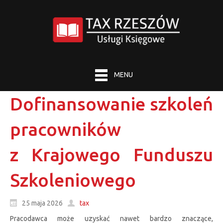
MENU
Dofinansowanie szkoleń
pracowników
z Krajowego Funduszu
Szkoleniowego
25 maja 2026
tax
Pracodawca może uzyskać nawet bardzo znaczące,