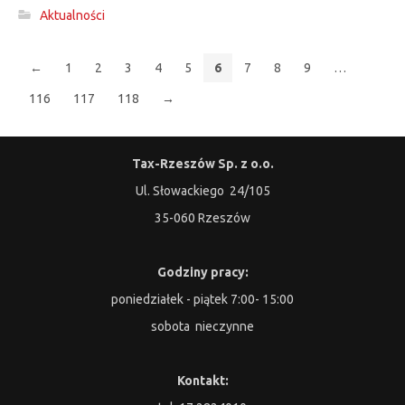
Aktualności
←
1
2
3
4
5
6
7
8
9
…
116
117
118
→
Tax-Rzeszów Sp. z o.o.
Ul. Słowackiego 24/105
35-060 Rzeszów
Godziny pracy:
poniedziałek - piątek 7:00- 15:00
sobota nieczynne
Kontakt: